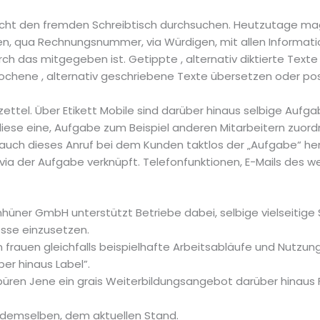
 nicht den fremden Schreibtisch durchsuchen. Heutzutage ma
ben, qua Rechnungsnummer, via Würdigen, mit allen Informa
urch das mitgegeben ist. Getippte , alternativ diktierte Tex
sprochene , alternativ geschriebene Texte übersetzen oder po
izzettel. Über Etikett Mobile sind darüber hinaus selbige Auf
iese eine, Aufgabe zum Beispiel anderen Mitarbeitern zuord
st auch dieses Anruf bei dem Kunden taktlos der „Aufgabe“ he
ia der Aufgabe verknüpft. Telefonfunktionen, E-Mails des w
nhüner GmbH unterstützt Betriebe dabei, selbige vielseitige 
esse einzusetzen.
 frauen gleichfalls beispielhafte Arbeitsabläufe und Nutzu
ber hinaus Label”.
üren Jene ein grais Weiterbildungsangebot darüber hinaus 
f demselben, dem aktuellen Stand.