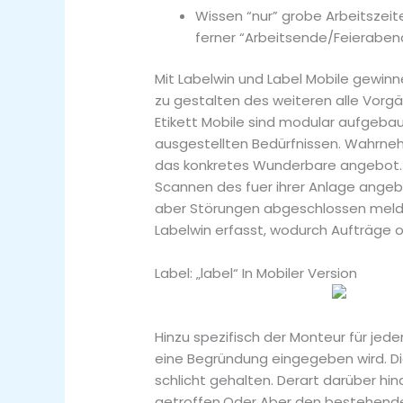
Wissen “nur” grobe Arbeitszeit
ferner “Arbeitsende/Feieraben
Mit Labelwin und Label Mobile gewinne
zu gestalten des weiteren alle Vorgä
Etikett Mobile sind modular aufgeba
ausgestellten Bedürfnissen. Wahrnehm
das konkretes Wunderbare angebot. D
Scannen des fuer ihrer Anlage angeb
aber Störungen abgeschlossen melde
Labelwin erfasst, wodurch Aufträge o
Label: „label“ In Mobiler Version
Hinzu spezifisch der Monteur für jede
eine Begründung eingegeben wird. Die
schlicht gehalten. Derart darüber hi
getroffen.Oder Aber den bestehend