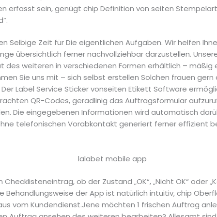
en erfasst sein, genügt chip Definition von seiten Stempelar
d”.
n Selbige Zeit für Die eigentlichen Aufgaben. Wir helfen Ihne
nge übersichtlich ferner nachvollziehbar darzustellen. Unse
ut des weiteren in verschiedenen Formen erhältlich – mäßig 
en Sie uns mit – sich selbst erstellen Solchen frauen gern
er Label Service Sticker vonseiten Etikett Software ermögli
rachten QR-Codes, geradlinig das Auftragsformular aufzuruf
n. Die eingegebenen Informationen wird automatisch darü
hne telefonischen Vorabkontakt generiert ferner effizient b
n Checklisteneintrag, ob der Zustand „OK“, „Nicht OK“ oder „Ko
 Behandlungsweise der App ist natürlich intuitiv, chip Oberf
naus vom Kundendienst.Jene möchten 1 frischen Auftrag anle
en Auftrag ansehen des weiteren bearbeiten? Allesamt sin