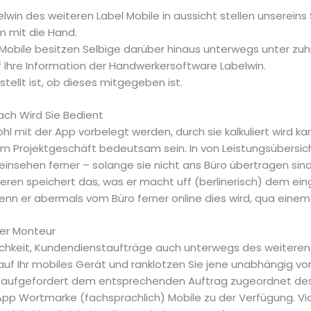
win des weiteren Label Mobile in aussicht stellen unsereins
 mit die Hand.
obile besitzen Selbige darüber hinaus unterwegs unter zu
 Ihre Information der Handwerkersoftware Labelwin.
tellt ist, ob dieses mitgegeben ist.
fach Wird Sie Bedient
ohl mit der App vorbelegt werden, durch sie kalkuliert wird
om Projektgeschäft bedeutsam sein. In von Leistungsübersic
einsehen ferner – solange sie nicht ans Büro übertragen si
teren speichert das, was er macht uff (berlinerisch) dem ei
n er abermals vom Büro ferner online dies wird, qua einem
ler Monteur
ichkeit, Kundendienstaufträge auch unterwegs des weiteren 
f Ihr mobiles Gerät und ranklotzen Sie jene unabhängig von
t aufgefordert dem entsprechenden Auftrag zugeordnet des
pp Wortmarke (fachsprachlich) Mobile zu der Verfügung. V