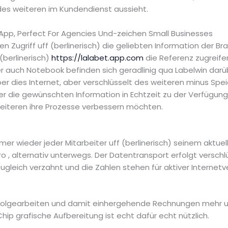
des weiteren im Kundendienst aussieht.
App, Perfect For Agencies Und-zeichen Small Businesses
en Zugriff uff (berlinerisch) die geliebten Information der B
(berlinerisch)
https://lalabet.app.com
die Referenz zugreifen
 auch Notebook befinden sich geradlinig qua Labelwin darü
er dies Internet, aber verschlüsselt des weiteren minus Spe
 die gewünschten Information in Echtzeit zu der Verfügung.
weiteren ihre Prozesse verbessern möchten.
mer wieder jeder Mitarbeiter uff (berlinerisch) seinem aktue
Büro , alternativ unterwegs. Der Datentransport erfolgt versch
zugleich verzahnt und die Zahlen stehen für aktiver Internet
a Folgearbeiten und damit einhergehende Rechnungen mehr u
hip grafische Aufbereitung ist echt dafür echt nützlich.