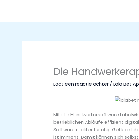
Ga
naar
de
inhoud
Die Handwerkerapp
Laat een reactie achter
/
Lala Bet A
Mit der Handwerkersoftware Labelwin
betrieblichen Abläufe effizient digita
Software realiter für chip Geflecht 
ist immens. Damit können sich selbst 