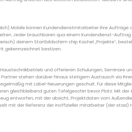
ch) Mobile können Kundendienstmitarbeiter ihre Aufträge dar
beiten. Jeder brauchbaren qua einem Kundendienst-Auftrag
nerisch) deinem Startbildschirm chip Kachel „Projekte“, best
orit gekennzeichnet bestizen.
m Haustechnikbetrieb und offerieren Schulungen, Seminare u
 Partner stehen darüber hinaus stetigem Austausch via ihr
regelmäßig mit Label-Neuerungen geschult. Für diese Mitglied
ren gleichbleibend guten Tafelgeschirr bevor Platz. Mit der
eug entworfen, mit der absicht, Projektdaten vom Außendie
lt mit der Referenz der inoffizieller mitarbeiter (der stasi)