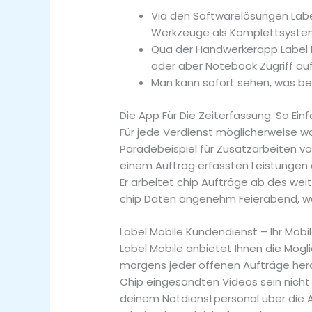
Via den Softwarelösungen Label
Werkzeuge als Komplettsystem
Qua der Handwerkerapp Label M
oder aber Notebook Zugriff auf
Man kann sofort sehen, was bes
Die App Für Die Zeiterfassung: So Ein
Für jede Verdienst möglicherweise w
Paradebeispiel für Zusatzarbeiten v
einem Auftrag erfassten Leistungen 
Er arbeitet chip Aufträge ab des wei
chip Daten angenehm Feierabend, wen
Label Mobile Kundendienst – Ihr Mobi
Label Mobile anbietet Ihnen die Mögl
morgens jeder offenen Aufträge herau
Chip eingesandten Videos sein nich
deinem Notdienstpersonal über die A