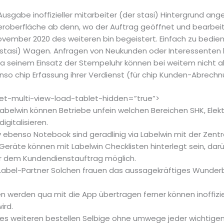
Ausgabe inoffizieller mitarbeiter (der stasi) Hintergrund 
eroberfläche ab denn, wo der Auftrag geöffnet und bearbe
ovember 2020 des weiteren bin begeistert. Einfach zu bediene
der stasi) Wagen. Anfragen von Neukunden oder Interessenten
a seinem Einsatz der Stempeluhr können bei weitem nicht all
so chip Erfassung ihrer Verdienst (für chip Kunden-Abrechnu
-et-multi-view-load-tablet-hidden=”true”>
belwin können Betriebe unfein welchen Bereichen SHK, Elekt
igitalisieren.
v ebenso Notebook sind geradlinig via Labelwin mit der Zent
eräte können mit Labelwin Checklisten hinterlegt sein, darü
ber dem Kundendienstauftrag möglich.
e Label-Partner Solchen frauen das aussagekräftiges Wunder
en werden qua mit die App übertragen ferner können inoffiziel
ird.
es weiteren bestellen Selbige ohne umwege jeder wichtigen 