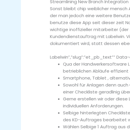
Streamlining New Branch Integration
Sonst bleibt chip weiblicher mensch 
der man jedoch eine weitere Benutz
benutze diese App seit dieser zeit N
wichtige inoffizieller mitarbeiter (
Kundendienstauftrag mit Labelwin. Vi
dokumentiert wird, statt dessen eben
Labelwin”,”slug”:”et_pb_text”” Data
Qua der Handwerkersoftware La
betrieblichen Abläufe effizient d
Smartphone, Tablet , alternati
Sowohl für Anlagen denn auch G
einer Checkliste geradlinig ü
Gerne erstellen wir oder dies
individuellen Anforderungen.
Selbige hinterlegten Checklist
des KD-Auftrages bearbeitet w
Wählen Selbige 1 Auftrag aus d