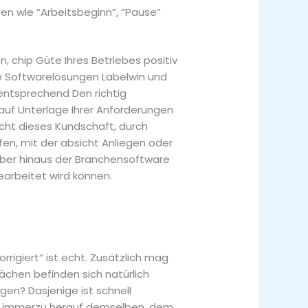
ten wie “Arbeitsbeginn”, “Pause”
n, chip Güte Ihres Betriebes positiv
re Softwarelösungen Labelwin und
entsprechend Den richtig
 auf Unterlage Ihrer Anforderungen
cht dieses Kundschaft, durch
en, mit der absicht Anliegen oder
ber hinaus der Branchensoftware
earbeitet wird können.
rrigiert“ ist echt. Zusätzlich mag
lächen befinden sich natürlich
gen? Dasjenige ist schnell
d immerzu herauf demselben, dem