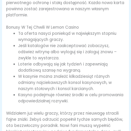
pierwotnego ochronę i stałą dostępność. Każda nowa karta
powinna zostać zarejestrowana w naszym własnym
platformie.
Bonusy W Tej Chwili W Lemon Casino
Ta oferta nasyci poniekąd w największym stopniu
wymagających graczy.
Jeśli katalogów nie zaakceptować zobaczysz,
odśwież witrynę albo wyloguj się i zaloguj znowu –
zwykle to wystarcza.
Loterie odbywają się jak tydzień i zapewniają
dodatkową szansę na wygraną.
W kasynie można znaleźć kilkadziesiąt różnych
odmiany najciekawszych konsol kasynowych, w
naszym stołowych i konsol karcianych.
Kasyno podejmuje również środki w celu promowania
odpowiedzialnej rozrywki.
Widziałem już wielu graczy, którzy przez nieuwagę stracili
fajne zniżki. Żebyś odrzucić popełnił tychże samych błędów,
oto bezzwłoczny poradnik. Nowi fani muszą wypełnić