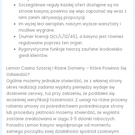
Szczegółowe reguły każdej ofert dostępne są na
stronie kasyna, powinno się więc zapoznać się wraz z
nimi zanim aktywacją propozycji.
Im wyżej leci aeroplan, naszym wyższe warsztaty i
możliwe wygrane.
(numer licencji QCL/L/12/45), a kasyno jest również
regulowane poprzez ten organ.
Rygorystyczne funkcje tworzą zaufane środowisko
gwoli klientów.
Lemon Casino Szóstej I Różne Domeny – Które Powinno Się
Odwiedzić?
Ogólnie możemy jednakże stwierdzić, że z własnej strony
okres realizacji zadania wypłaty pieniędzy wydaje się
dosłownie zerowy, tuż przy założeniu, że poddałeś się
wcześniej weryfikacji tożsamości. Z uwagi na różne procesy
robienia umowy za pośrednictwem pośredniczące strony
lub procedury płatności możemy stwierdzić, że wypłata
zostanie zrealizowana w ciągu 3-5 dzionki roboczych.
Ponadto Lemon Kasyno współpracuje od momentu
samego początku swej działalności spośród czołowymi