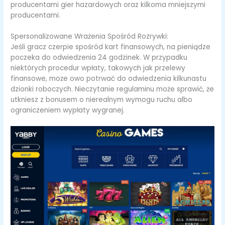
producentami gier hazardowych oraz kilkoma mniejszymi
producentami.
Spersonalizowane Wrażenia Spośród Rozrywki:
Jeśli gracz czerpie spośród kart finansowych, na pieniądze
poczeka do odwiedzenia 24 godzinek. W przypadku
niektórych procedur wpłaty, takowych jak przelewy
finansowe, może owo potrwać do odwiedzenia kilkunastu
dzionki roboczych. Nieczytanie regulaminu może sprawić, że
utkniesz z bonusem o nierealnym wymogu ruchu albo
ograniczeniem wypłaty wygranej.