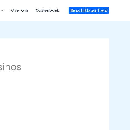
Over ons
Gastenboek
Beschikbaarheid
sinos