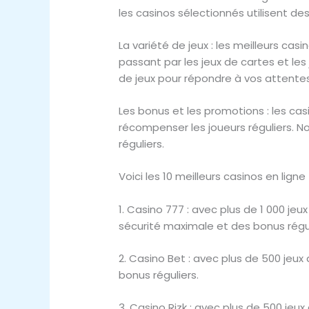
les casinos sélectionnés utilisent d
La variété de jeux : les meilleurs cas
passant par les jeux de cartes et le
de jeux pour répondre à vos attentes
Les bonus et les promotions : les ca
récompenser les joueurs réguliers. N
réguliers.
Voici les 10 meilleurs casinos en ligne
1. Casino 777 : avec plus de 1 000 jeux
sécurité maximale et des bonus régul
2. Casino Bet : avec plus de 500 jeux
bonus réguliers.
3. Casino Rizk : avec plus de 500 jeux