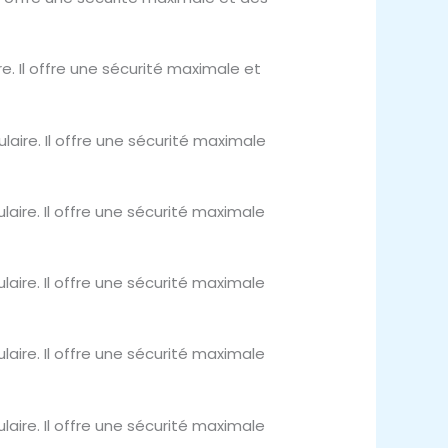
re. Il offre une sécurité maximale et
laire. Il offre une sécurité maximale
laire. Il offre une sécurité maximale
laire. Il offre une sécurité maximale
laire. Il offre une sécurité maximale
laire. Il offre une sécurité maximale