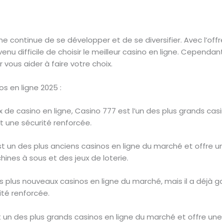
ne continue de se développer et de se diversifier. Avec l’offr
venu difficile de choisir le meilleur casino en ligne. Cependa
r vous aider à faire votre choix.
os en ligne 2025 :
x de casino en ligne, Casino 777 est l’un des plus grands casi
t une sécurité renforcée.
 un des plus anciens casinos en ligne du marché et offre un
ines à sous et des jeux de loterie.
des plus nouveaux casinos en ligne du marché, mais il a déjà
ité renforcée.
 un des plus grands casinos en ligne du marché et offre une