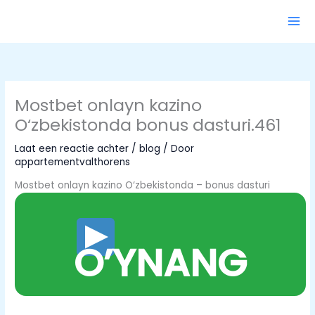
Ga
naar
de
inhoud
Mostbet onlayn kazino
O‘zbekistonda bonus dasturi.461
Laat een reactie achter
/
blog
/ Door
appartementvalthorens
Mostbet onlayn kazino O‘zbekistonda – bonus dasturi
O’YNANG