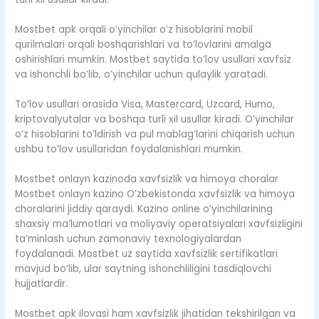
Mostbet apk orqali o’yinchilar o’z hisoblarini mobil
qurilmalari orqali boshqarishlari va to’lovlarini amalga
oshirishlari mumkin. Mostbet saytida to’lov usullari xavfsiz
va ishonchli bo’lib, o’yinchilar uchun qulaylik yaratadi.
To’lov usullari orasida Visa, Mastercard, Uzcard, Humo,
kriptovalyutalar va boshqa turli xil usullar kiradi. O’yinchilar
o’z hisoblarini to’ldirish va pul mablag’larini chiqarish uchun
ushbu to’lov usullaridan foydalanishlari mumkin.
Mostbet onlayn kazinoda xavfsizlik va himoya choralar
Mostbet onlayn kazino O‘zbekistonda xavfsizlik va himoya
choralarini jiddiy qaraydi. Kazino online o‘yinchilarining
shaxsiy ma’lumotlari va moliyaviy operatsiyalari xavfsizligini
ta’minlash uchun zamonaviy texnologiyalardan
foydalanadi. Mostbet uz saytida xavfsizlik sertifikatlari
mavjud bo‘lib, ular saytning ishonchliligini tasdiqlovchi
hujjatlardir.
Mostbet apk ilovasi ham xavfsizlik jihatidan tekshirilgan va