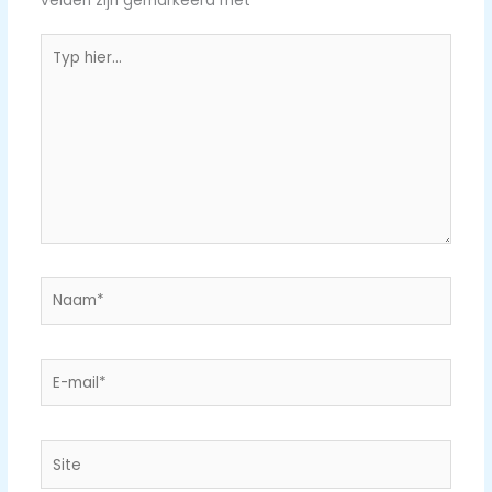
velden zijn gemarkeerd met
*
Typ
hier...
Naam*
E-
mail*
Site