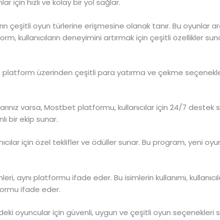
ar için hızlı ve kolay bir yol sağlar.
n çeşitli oyun türlerine erişmesine olanak tanır. Bu oyunlar ar
m, kullanıcıların deneyimini artırmak için çeşitli özellikler sun
s
platform üzerinden çeşitli para yatırma ve çekme seçenekleri b
rınız varsa, Mostbet platformu, kullanıcılar için 24/7 destek su
lı bir ekip sunar.
ıcılar için özel teklifler ve ödüller sunar. Bu program, yeni 
leri, aynı platformu ifade eder. Bu isimlerin kullanımı, kullan
tformu ifade eder.
eki oyuncular için güvenli, uygun ve çeşitli oyun seçenekleri 