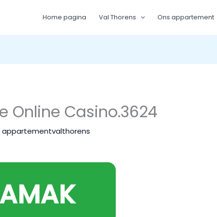
Home pagina
Val Thorens
Ons appartement
de Online Casino.3624
r
appartementvalthorens
AMAK