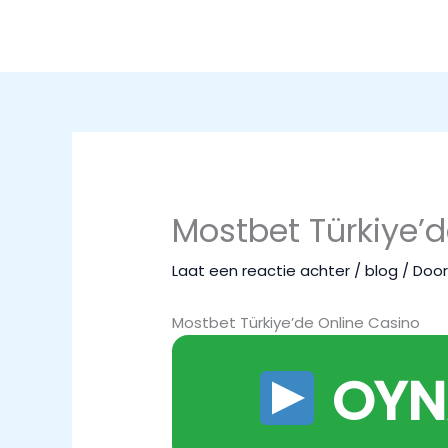
Ga
naar
de
inhoud
Mostbet Türkiye’
Laat een reactie achter
/
blog
/ Doo
Mostbet Türkiye’de Online Casino
OYN