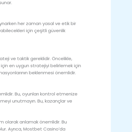
 sunar.
ı oynarken her zaman yasal ve etik bir
lecekleri için çeşitli güvenlik
ji ve taktik gereklidir. Öncelikle,
için en uygun stratejiyi belirlemek için
binasyonlarının beklenmesi önemlidir.
idir. Bu, oyunları kontrol etmenize
etmeyi unutmayın. Bu, kazançlar ve
tam olarak anlamak önemlidir. Bu
olur. Ayrıca, Mostbet Casino’da