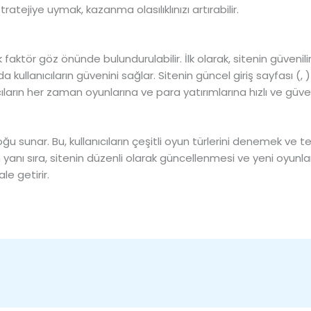
 stratejiye uymak, kazanma olasılıklınızı artırabilir.
aktör göz önünde bulundurulabilir. İlk olarak, sitenin güvenil
kullanıcıların güvenini sağlar. Sitenin güncel giriş sayfası (, 
ıcıların her zaman oyunlarına ve para yatırımlarına hızlı ve güve
 sunar. Bu, kullanıcıların çeşitli oyun türlerini denemek ve terc
yanı sıra, sitenin düzenli olarak güncellenmesi ve yeni oyunlar
le getirir.