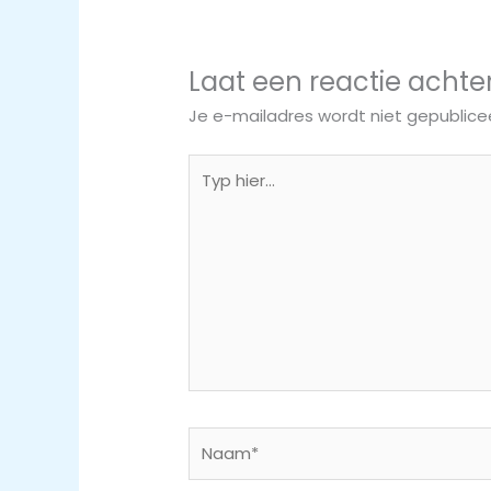
Laat een reactie achte
Je e-mailadres wordt niet gepublice
Typ
hier...
Naam*