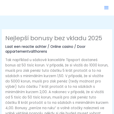
Ga
naar
de
inhoud
Nejlepší bonusy bez vkladu 2025
Laat een reactie achter
/
Online casino
/ Door
appartementvalthorens
Tak například u sázkové kanceláře Tipsport dostaneš
bonus až 50 tisíc korun. V případě, že si vložíš do 1000 korun,
musíš pro zisk peněz tuto částku 5 krát protočit a to na
sázkách s minimálním kurzem 1,50. V případě, že si vložíte
do 5000 korun, musíš pro zisk peněz (tedy možnost pro
výběr) tuto částku 7 krát protočit a to na sázkách s
minimálním kurzem 2,00. A nakonec v případě, že si vložíš
od 5 tisíc do 50 tisíc korun, musíš pro zisk peněz tuto
částku 8 krát protočit a to na sázkách s minimálním kurzem
4,00. Bonusy „peníze na ruku“ a volné otočky nalezneš ve
valné většině pospolu, někdy si ale budeš muset vybrat,