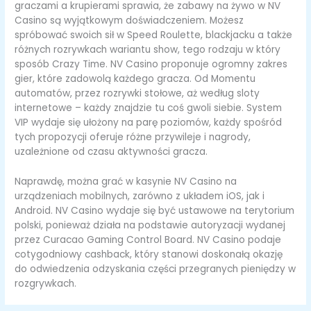
graczami a krupierami sprawia, że zabawy na żywo w NV
Casino są wyjątkowym doświadczeniem. Możesz
spróbować swoich sił w Speed Roulette, blackjacku a także
różnych rozrywkach wariantu show, tego rodzaju w który
sposób Crazy Time. NV Casino proponuje ogromny zakres
gier, które zadowolą każdego gracza. Od Momentu
automatów, przez rozrywki stołowe, aż według sloty
internetowe – każdy znajdzie tu coś gwoli siebie. System
VIP wydaje się ułożony na parę poziomów, każdy spośród
tych propozycji oferuje różne przywileje i nagrody,
uzależnione od czasu aktywności gracza.
Naprawdę, można grać w kasynie NV Casino na
urządzeniach mobilnych, zarówno z układem iOS, jak i
Android. NV Casino wydaje się być ustawowe na terytorium
polski, ponieważ działa na podstawie autoryzacji wydanej
przez Curacao Gaming Control Board. NV Casino podaje
cotygodniowy cashback, który stanowi doskonałą okazję
do odwiedzenia odzyskania części przegranych pieniędzy w
rozgrywkach.