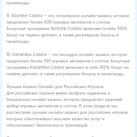
промокоды.
9. Slotnite Casino – это популярное онлайн-казино, которое
предлагает более 500 игровых автоматов и слотов.
Бонусная программа Slotnite Casino включает в себя 100%
бонус на первое депозит, а также регулярные бонусы и
промокоды.
10. Karamba Casino – это молодое онлайн-казино, которое
предлагает более 100 игровых автоматов и слотов. Бонусная
программа Karamba Casino включает в себя 100% бонус на
первое депозит, а также регулярные бонусы и промокоды.
Лучшие Казино Онлайн для Российских Игроков
Для российских игроков важно выбрать надежное и
безопасное онлайн-казино, которое предлагает широкий
выбор игровых автоматов и слотов. В этом разделе мы
рассмотрим лучшие онлайн-казино для российских игроков,
которые обеспечивают высокое качество услуг и
обеспечивают безопасность транзакций.