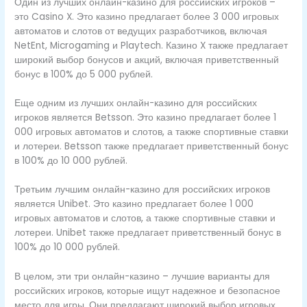
Один из лучших онлайн-казино для российских игроков –
это Casino X. Это казино предлагает более 3 000 игровых
автоматов и слотов от ведущих разработчиков, включая
NetEnt, Microgaming и Playtech. Казино X также предлагает
широкий выбор бонусов и акций, включая приветственный
бонус в 100% до 5 000 рублей.
Еще одним из лучших онлайн-казино для российских
игроков является Betsson. Это казино предлагает более 1
000 игровых автоматов и слотов, а также спортивные ставки
и лотереи. Betsson также предлагает приветственный бонус
в 100% до 10 000 рублей.
Третьим лучшим онлайн-казино для российских игроков
является Unibet. Это казино предлагает более 1 000
игровых автоматов и слотов, а также спортивные ставки и
лотереи. Unibet также предлагает приветственный бонус в
100% до 10 000 рублей.
В целом, эти три онлайн-казино – лучшие варианты для
российских игроков, которые ищут надежное и безопасное
место для игры. Они предлагают широкий выбор игровых