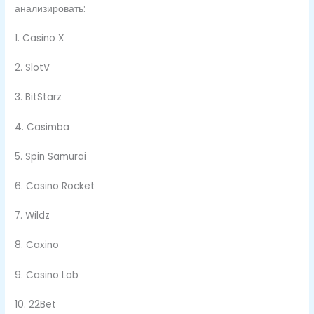
анализировать:
1. Casino X
2. SlotV
3. BitStarz
4. Casimba
5. Spin Samurai
6. Casino Rocket
7. Wildz
8. Caxino
9. Casino Lab
10. 22Bet