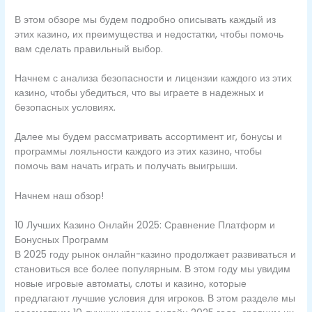
В этом обзоре мы будем подробно описывать каждый из
этих казино, их преимущества и недостатки, чтобы помочь
вам сделать правильный выбор.
Начнем с анализа безопасности и лицензии каждого из этих
казино, чтобы убедиться, что вы играете в надежных и
безопасных условиях.
Далее мы будем рассматривать ассортимент иг, бонусы и
программы лояльности каждого из этих казино, чтобы
помочь вам начать играть и получать выигрыши.
Начнем наш обзор!
10 Лучших Казино Онлайн 2025: Сравнение Платформ и
Бонусных Программ
В 2025 году рынок онлайн-казино продолжает развиваться и
становиться все более популярным. В этом году мы увидим
новые игровые автоматы, слоты и казино, которые
предлагают лучшие условия для игроков. В этом разделе мы