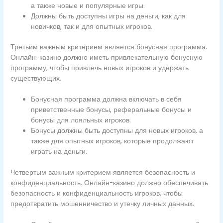
а также новые и популярные игры.
Должны быть доступны игры на деньги, как для
новичков, так и для опытных игроков.
Третьим важным критерием является бонусная программа.
Онлайн-казино должно иметь привлекательную бонусную
программу, чтобы привлечь новых игроков и удержать
существующих.
Бонусная программа должна включать в себя
приветственные бонусы, реферальные бонусы и
бонусы для лояльных игроков.
Бонусы должны быть доступны для новых игроков, а
также для опытных игроков, которые продолжают
играть на деньги.
Четвертым важным критерием является безопасность и
конфиденциальность. Онлайн-казино должно обеспечивать
безопасность и конфиденциальность игроков, чтобы
предотвратить мошенничество и утечку личных данных.