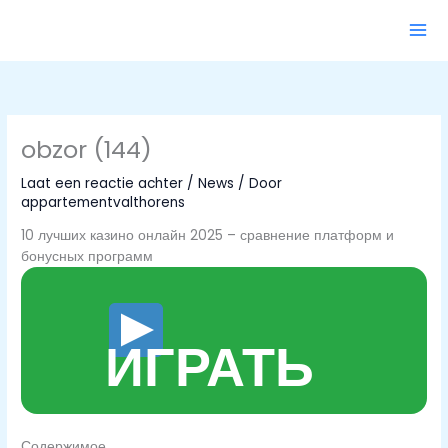
Ga
naar
de
inhoud
obzor (144)
Laat een reactie achter
/
News
/ Door
appartementvalthorens
10 лучших казино онлайн 2025 – сравнение платформ и
бонусных программ
ИГРАТЬ
Содержимое