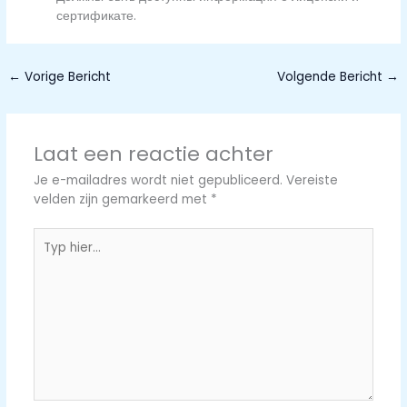
сертификате.
←
Vorige Bericht
Volgende Bericht
→
Laat een reactie achter
Je e-mailadres wordt niet gepubliceerd.
Vereiste
velden zijn gemarkeerd met
*
Typ
hier...