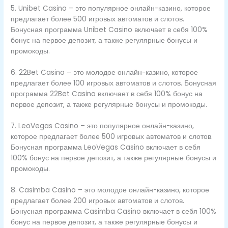
5. Unibet Casino – это популярное онлайн-казино, которое
предлагает более 500 игровых автоматов и слотов.
Бонусная программа Unibet Casino включает в себя 100%
бонус на первое депозит, а также регулярные бонусы и
промокоды.
6. 22Bet Casino – это молодое онлайн-казино, которое
предлагает более 100 игровых автоматов и слотов. Бонусная
программа 22Bet Casino включает в себя 100% бонус на
первое депозит, а также регулярные бонусы и промокоды.
7. LeoVegas Casino – это популярное онлайн-казино,
которое предлагает более 500 игровых автоматов и слотов.
Бонусная программа LeoVegas Casino включает в себя
100% бонус на первое депозит, а также регулярные бонусы и
промокоды.
8. Casimba Casino – это молодое онлайн-казино, которое
предлагает более 200 игровых автоматов и слотов.
Бонусная программа Casimba Casino включает в себя 100%
бонус на первое депозит, а также регулярные бонусы и