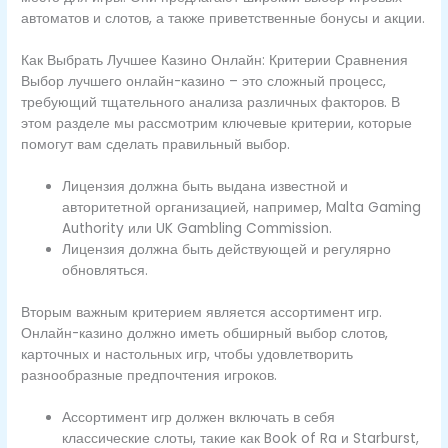
автоматов и слотов, а также приветственные бонусы и акции.
Как Выбрать Лучшее Казино Онлайн: Критерии Сравнения
Выбор лучшего онлайн-казино – это сложный процесс,
требующий тщательного анализа различных факторов. В
этом разделе мы рассмотрим ключевые критерии, которые
помогут вам сделать правильный выбор.
Лицензия должна быть выдана известной и
авторитетной организацией, например, Malta Gaming
Authority или UK Gambling Commission.
Лицензия должна быть действующей и регулярно
обновляться.
Вторым важным критерием является ассортимент игр.
Онлайн-казино должно иметь обширный выбор слотов,
карточных и настольных игр, чтобы удовлетворить
разнообразные предпочтения игроков.
Ассортимент игр должен включать в себя
классические слоты, такие как Book of Ra и Starburst,