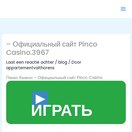
Ga
naar
de
inhoud
– Официальный сайт Pinco
Casino.3967
Laat een reactie achter
/
blog
/ Door
appartementvalthorens
Пинко Казино – Официальный сайт Pinco Casino
ИГРАТЬ