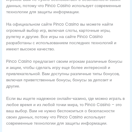
данных, потому что Pinco Casino использует современные
технологии для защиты информации.
На официальном сайте Pinco Casino вы можете найти
огромный выбор игр, включая слоты, карточные игры,
рулетку и другие. Все игры на сайте Pinco Casino
разработаны с использованием последних технологий и
имеют высокое качество.
Pinco Casino предлагает своим игрокам различные бонусы
и акции, чтобы сделать игру еще более интересной и
привлекательной. Вам доступны различные типы бонусов,
включая приветственные бонусы, бонусы за депозит и
другие.
Если вы ищете надежное онлайн-казино, где можно играть в
любое время и из любой точки мира, то Pinco Casino – это
ваш выбор. Вам не нужно беспокоиться о безопасности
своих данных, потому что Pinco Casino использует
современные технологии для защиты информации.