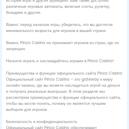
истории игры и других функциях. Вам также доступны
различные игровые автоматы, включая слоты, рулетку,
блэкджек и другие.
Важно: перед началом игры, убедитесь, что вы достигли
минимального возраста для игроков в вашей стране.
Важно: Pinco Casino не принимает игроков из стран, где он
запрещен.
Начните играть и наслаждайтесь играми в Pinco Casino!
Преимущества и функции официального сайта Pinco Casino
Официальный сайт Pinco Casino – это gateway к миру
онлайн-казино, где вы можете насладиться игрой на деньги
и получать реальные выигрыши. В этом разделе мы
рассмотрим преимущества и функции официального сайта,
чтобы вы могли понять, почему он является лучшим
выбором для игроков.
Безопасность и конфиденциальность
Официальный сайт Pinco Casino обеспечивает