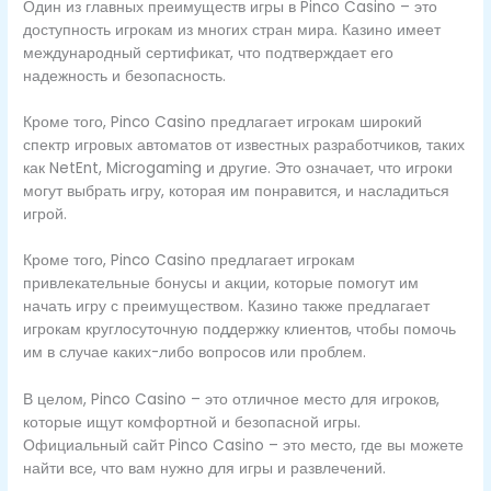
Один из главных преимуществ игры в Pinco Casino – это
доступность игрокам из многих стран мира. Казино имеет
международный сертификат, что подтверждает его
надежность и безопасность.
Кроме того, Pinco Casino предлагает игрокам широкий
спектр игровых автоматов от известных разработчиков, таких
как NetEnt, Microgaming и другие. Это означает, что игроки
могут выбрать игру, которая им понравится, и насладиться
игрой.
Кроме того, Pinco Casino предлагает игрокам
привлекательные бонусы и акции, которые помогут им
начать игру с преимуществом. Казино также предлагает
игрокам круглосуточную поддержку клиентов, чтобы помочь
им в случае каких-либо вопросов или проблем.
В целом, Pinco Casino – это отличное место для игроков,
которые ищут комфортной и безопасной игры.
Официальный сайт Pinco Casino – это место, где вы можете
найти все, что вам нужно для игры и развлечений.