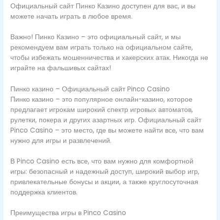
Официальный сайт Пинко Казино доступен для вас, и вы
можете начать играть в любое время.
Важно! Пинко Казино – это официальный сайт, и мы
рекомендуем вам играть только на официальном сайте,
чтобы избежать мошенничества и хакерских атак. Никогда не
играйте на фальшивых сайтах!
Пинко казино – Официальный сайт Pinco Casino
Пинко казино – это популярное онлайн-казино, которое
предлагает игрокам широкий спектр игровых автоматов,
рулетки, покера и других азартных игр. Официальный сайт
Pinco Casino – это место, где вы можете найти все, что вам
нужно для игры и развлечений.
В Pinco Casino есть все, что вам нужно для комфортной
игры: безопасный и надежный доступ, широкий выбор игр,
привлекательные бонусы и акции, а также круглосуточная
поддержка клиентов.
Преимущества игры в Pinco Casino