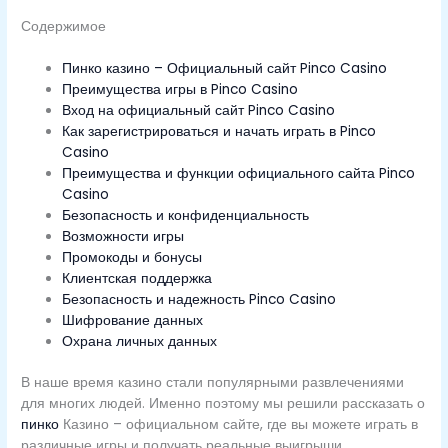
Содержимое
Пинко казино – Официальный сайт Pinco Casino
Преимущества игры в Pinco Casino
Вход на официальный сайт Pinco Casino
Как зарегистрироваться и начать играть в Pinco
Casino
Преимущества и функции официального сайта Pinco
Casino
Безопасность и конфиденциальность
Возможности игры
Промокоды и бонусы
Клиентская поддержка
Безопасность и надежность Pinco Casino
Шифрование данных
Охрана личных данных
В наше время казино стали популярными развлечениями
для многих людей. Именно поэтому мы решили рассказать о
пинко
Казино – официальном сайте, где вы можете играть в
различные игры и получать реальные выигрыши.