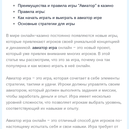
Преимущества и правила игры “Авиатор” в казино
Правила игры:
Как начать играть и выиграть в авиатор игре
Основные стратегии для игры
В мире онлайн-казино постоянно появляются новые игры,
которые привлекают игроков своей уникальной концепцией
и динамикой.
авиатор игра
онлайн – это новый проект,
который уже привлек внимание многих игроков. В этой
статье мы рассмотрим, что это за игра, почему она так
популярна и как можно играть в неё онлайн.
Авиатор игра – это игра, которая сочетает в себе элементы
стратегии, тактики и удачи. Игроки должны управлять своим
авиатором, который должен выполнять задания и миссии,
чтобы заработать деньги и опыт. Игра имеет несколько
уровней сложности, что позволяет игрокам выбрать уровень,
соответствующий их навыкам и опыту.
Авиатор игра онлайн – это отличный способ для игроков по-
настоящему испытать себя и свои навыки. Игра требует от