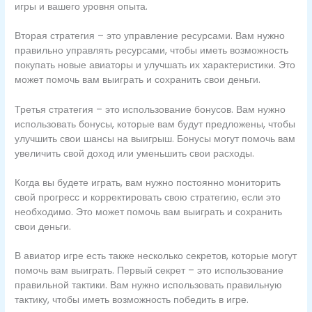
игры и вашего уровня опыта.
Вторая стратегия – это управление ресурсами. Вам нужно
правильно управлять ресурсами, чтобы иметь возможность
покупать новые авиаторы и улучшать их характеристики. Это
может помочь вам выиграть и сохранить свои деньги.
Третья стратегия – это использование бонусов. Вам нужно
использовать бонусы, которые вам будут предложены, чтобы
улучшить свои шансы на выигрыш. Бонусы могут помочь вам
увеличить свой доход или уменьшить свои расходы.
Когда вы будете играть, вам нужно постоянно мониторить
свой прогресс и корректировать свою стратегию, если это
необходимо. Это может помочь вам выиграть и сохранить
свои деньги.
В авиатор игре есть также несколько секретов, которые могут
помочь вам выиграть. Первый секрет – это использование
правильной тактики. Вам нужно использовать правильную
тактику, чтобы иметь возможность победить в игре.