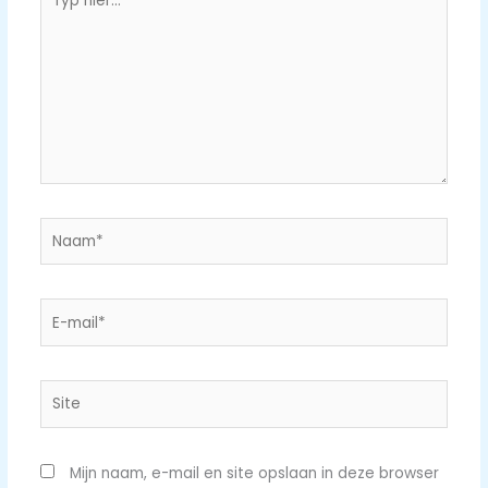
hier...
Naam*
E-
mail*
Site
Mijn naam, e-mail en site opslaan in deze browser