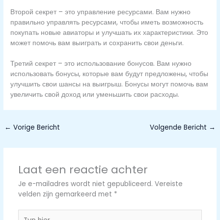
Второй секрет – это управление ресурсами. Вам нужно
правильно управлять ресурсами, чтобы иметь возможность
покупать новые авиаторы и улучшать их характеристики. Это
может помочь вам выиграть и сохранить свои деньги.
Третий секрет – это использование бонусов. Вам нужно
использовать бонусы, которые вам будут предложены, чтобы
улучшить свои шансы на выигрыш. Бонусы могут помочь вам
увеличить свой доход или уменьшить свои расходы.
←
Vorige Bericht
Volgende Bericht
→
Laat een reactie achter
Je e-mailadres wordt niet gepubliceerd.
Vereiste
velden zijn gemarkeerd met
*
Typ