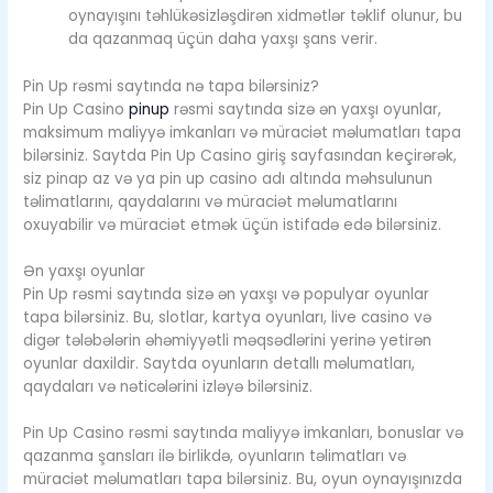
oynayışını təhlükəsizləşdirən xidmətlər təklif olunur, bu
da qazanmaq üçün daha yaxşı şans verir.
Pin Up rəsmi saytında nə tapa bilərsiniz?
Pin Up Casino
pinup
rəsmi saytında sizə ən yaxşı oyunlar,
maksimum maliyyə imkanları və müraciət məlumatları tapa
bilərsiniz. Saytda Pin Up Casino giriş sayfasından keçirərək,
siz pinap az və ya pin up casino adı altında məhsulunun
təlimatlarını, qaydalarını və müraciət məlumatlarını
oxuyabilir və müraciət etmək üçün istifadə edə bilərsiniz.
Ən yaxşı oyunlar
Pin Up rəsmi saytında sizə ən yaxşı və populyar oyunlar
tapa bilərsiniz. Bu, slotlar, kartya oyunları, live casino və
digər tələbələrin əhəmiyyətli məqsədlərini yerinə yetirən
oyunlar daxildir. Saytda oyunların detallı məlumatları,
qaydaları və nəticələrini izləyə bilərsiniz.
Pin Up Casino rəsmi saytında maliyyə imkanları, bonuslar və
qazanma şansları ilə birlikdə, oyunların təlimatları və
müraciət məlumatları tapa bilərsiniz. Bu, oyun oynayışınızda