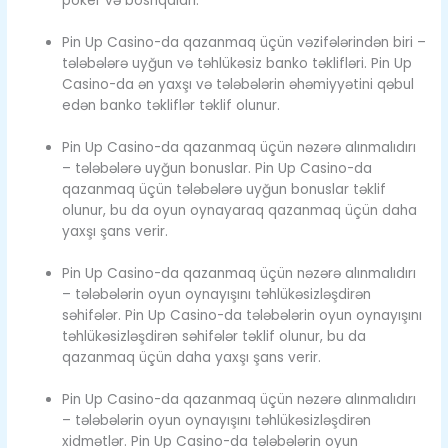
poker və boshqaları.
Pin Up Casino-da qazanmaq üçün vəzifələrindən biri –
tələbələrə uyğun və təhlükəsiz banko təklifləri. Pin Up
Casino-da ən yaxşı və tələbələrin əhəmiyyətini qəbul
edən banko təkliflər təklif olunur.
Pin Up Casino-da qazanmaq üçün nəzərə alınmalıdırı
– tələbələrə uyğun bonuslar. Pin Up Casino-da
qazanmaq üçün tələbələrə uyğun bonuslar təklif
olunur, bu da oyun oynayaraq qazanmaq üçün daha
yaxşı şans verir.
Pin Up Casino-da qazanmaq üçün nəzərə alınmalıdırı
– tələbələrin oyun oynayışını təhlükəsizləşdirən
səhifələr. Pin Up Casino-da tələbələrin oyun oynayışını
təhlükəsizləşdirən səhifələr təklif olunur, bu da
qazanmaq üçün daha yaxşı şans verir.
Pin Up Casino-da qazanmaq üçün nəzərə alınmalıdırı
– tələbələrin oyun oynayışını təhlükəsizləşdirən
xidmətlər. Pin Up Casino-da tələbələrin oyun