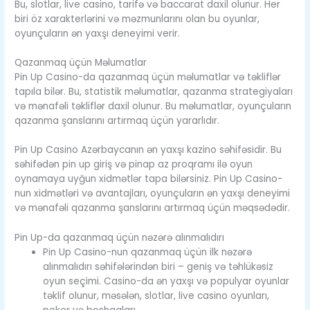
Bu, slotlar, live casino, tarifə və baccarat daxil olunur. Her
biri öz xarakterlərini və məzmunlarını olan bu oyunlar,
oyunçuların ən yaxşı deneyimi verir.
Qazanmaq üçün Məlumatlar
Pin Up Casino-da qazanmaq üçün məlumatlar və təkliflər
tapıla bilər. Bu, statistik məlumatlar, qazanma strategiyaları
və mənafəli təkliflər daxil olunur. Bu məlumatlar, oyunçuların
qazanma şanslarını artırmaq üçün yararlıdır.
Pin Up Casino Azərbaycanın ən yaxşı kazino səhifəsidir. Bu
səhifədən pin up giriş və pinap az proqramı ilə oyun
oynamaya uyğun xidmətlər tapa bilərsiniz. Pin Up Casino-
nun xidmətləri və avantajları, oyunçuların ən yaxşı deneyimi
və mənafəli qazanma şanslarını artırmaq üçün məqsədədir.
Pin Up-da qazanmaq üçün nəzərə alınmalıdırı
Pin Up Casino-nun qazanmaq üçün ilk nəzərə
alınmalıdırı səhifələrindən biri – geniş və təhlükəsiz
oyun seçimi. Casino-da ən yaxşı və populyar oyunlar
təklif olunur, məsələn, slotlar, live casino oyunları,