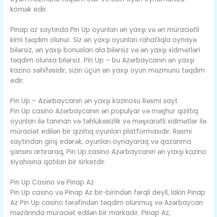
kömək edir.
Pinap az saytında Pin Up oyunları ən yaxşı və ən müraciətli
kimi təqdim olunur. Siz ən yaxşı oyunları rahatlıqla oynayə
bilərsiz, ən yaxşı bonusları ala bilərsiz və ən yaxşı xidmətləri
təqdim olunsa bilərsiz. Pin Up – bu Azərbaycanın ən yaxşı
kazino səhifəsidir, sizin üçün ən yaxşı oyun məzmunu təqdim
edir.
Pin Up – Azərbaycanın ən yaxşı kazinosu Rəsmi sayt
Pin Up casino Azərbaycanın ən populyar və məşhur qızıltıq
oyunları ilə tanınan və təhlükəsizlik və məşxarətli xidmətlər ilə
müraciət edilən bir qızıltıq oyunları platformasıdır. Rəsmi
saytından giriş edərək, oyunları oynayaraq və qazanma
şansını artıraraq, Pin Up casino Azərbaycanın ən yaxşı kazino
siyahısına qatılan bir sirketdir.
Pin Up Casino və Pinap Az
Pin Up casino və Pinap Az bir-birindən fərqli deyil, lakin Pinap
Az Pin Up casino tərəfindən təqdim olunmuş və Azərbaycan
məzārında müraciət edilən bir markadır. Pinap Az,