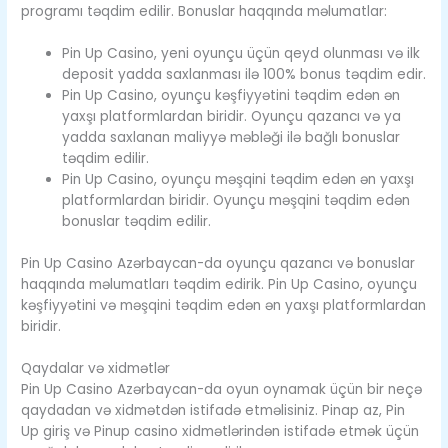
programı təqdim edilir. Bonuslar haqqında məlumatlar:
Pin Up Casino, yeni oyunçu üçün qeyd olunması və ilk
deposit yadda saxlanması ilə 100% bonus təqdim edir.
Pin Up Casino, oyunçu kəşfiyyətini təqdim edən ən
yaxşı platformlardan biridir. Oyunçu qazancı və ya
yadda saxlanan maliyyə məbləği ilə bağlı bonuslar
təqdim edilir.
Pin Up Casino, oyunçu məşqini təqdim edən ən yaxşı
platformlardan biridir. Oyunçu məşqini təqdim edən
bonuslar təqdim edilir.
Pin Up Casino Azərbaycan-da oyunçu qazancı və bonuslar
haqqında məlumatları təqdim edirik. Pin Up Casino, oyunçu
kəşfiyyətini və məşqini təqdim edən ən yaxşı platformlardan
biridir.
Qaydalar və xidmətlər
Pin Up Casino Azərbaycan-da oyun oynamak üçün bir neçə
qaydadan və xidmətdən istifadə etməlisiniz. Pinap az, Pin
Up giriş və Pinup casino xidmətlərindən istifadə etmək üçün