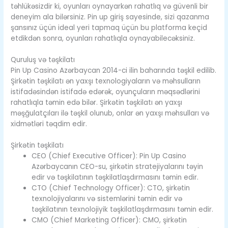
təhlükəsizdir ki, oyunları oynayarkən rahatlıq və güvenli bir
deneyim ala bilərsiniz. Pin up giriş sayesinde, sizi qazanma
şansınız üçün ideal yeri tapmaq üçün bu platforma keçid
etdikdən sonra, oyunları rahatlıqla oynayabilecəksiniz.
Quruluş və təşkilatı
Pin Up Casino Azərbaycan 2014-ci ilin baharında təşkil edilib.
Şirkətin təşkilatı ən yaxşı texnologiyaların və məhsulların
istifadəsindən istifadə edərək, oyunçuların məqsədlərini
rahatlıqla təmin edə bilər. Şirkətin təşkilatı ən yaxşı
məşğulatçıları ilə təşkil olunub, onlar ən yaxşı məhsulları və
xidmətləri təqdim edir.
Şirkətin təşkilatı
CEO (Chief Executive Officer): Pin Up Casino
Azərbaycanın CEO-su, şirkətin stratejiyalarını təyin
edir və təşkilatının təşkilatlaşdırmasını təmin edir.
CTO (Chief Technology Officer): CTO, şirkətin
texnolojiyalarını və sistemlərini təmin edir və
təşkilatının texnolojiyik təşkilatlaşdırmasını təmin edir.
CMO (Chief Marketing Officer): CMO, şirkətin