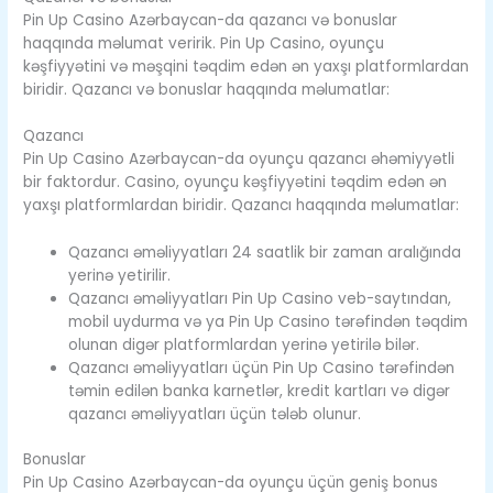
Pin Up Casino Azərbaycan-da qazancı və bonuslar
haqqında məlumat veririk. Pin Up Casino, oyunçu
kəşfiyyətini və məşqini təqdim edən ən yaxşı platformlardan
biridir. Qazancı və bonuslar haqqında məlumatlar:
Qazancı
Pin Up Casino Azərbaycan-da oyunçu qazancı əhəmiyyətli
bir faktordur. Casino, oyunçu kəşfiyyətini təqdim edən ən
yaxşı platformlardan biridir. Qazancı haqqında məlumatlar:
Qazancı əməliyyatları 24 saatlik bir zaman aralığında
yerinə yetirilir.
Qazancı əməliyyatları Pin Up Casino veb-saytından,
mobil uydurma və ya Pin Up Casino tərəfindən təqdim
olunan digər platformlardan yerinə yetirilə bilər.
Qazancı əməliyyatları üçün Pin Up Casino tərəfindən
təmin edilən banka karnetlər, kredit kartları və digər
qazancı əməliyyatları üçün tələb olunur.
Bonuslar
Pin Up Casino Azərbaycan-da oyunçu üçün geniş bonus