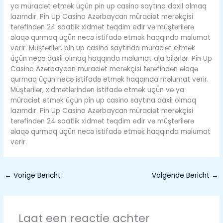
ya müraciət etmək üçün pin up casino saytına daxil olmaq
lazımdır. Pin Up Casino Azərbaycan müraciət merəkçisi
tərəfindən 24 saatlik xidmət təqdim edir və müştərilərə
əlaqə qurmaq üçün necə istifadə etmək haqqında məlumat
verir. Müştərilər, pin up casino saytında müraciət etmək
üçün necə daxil olmaq haqqında məlumat ala bilərlər. Pin Up
Casino Azərbaycan müraciət merəkçisi tərəfindən əlaqə
qurmaq üçün necə istifadə etmək haqqında məlumat verir.
Müştərilər, xidmətlərindən istifadə etmək üçün və ya
müraciət etmək üçün pin up casino saytına daxil olmaq
lazımdır. Pin Up Casino Azərbaycan müraciət merəkçisi
tərəfindən 24 saatlik xidmət təqdim edir və müştərilərə
əlaqə qurmaq üçün necə istifadə etmək haqqında məlumat
verir.
←
Vorige Bericht
Volgende Bericht
→
Laat een reactie achter