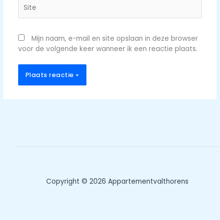
Site
Mijn naam, e-mail en site opslaan in deze browser
voor de volgende keer wanneer ik een reactie plaats.
Copyright © 2026 Appartementvalthorens