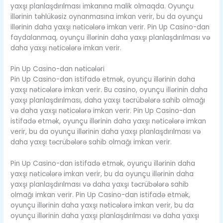
yaxşı planlaşdırılması imkanına malik olmaqda. Oyunçu
illərinin təhlükəsiz oynanmasına imkan verir, bu da oyunçu
illərinin daha yaxşı nəticələrə imkan verir. Pin Up Casino-dan
faydalanmaq, oyunçu illərinin daha yaxşı planlaşdırılması və
daha yaxşı nəticələrə imkan verir.
Pin Up Casino-dan nəticələri
Pin Up Casino-dan istifadə etmək, oyunçu illərinin daha
yaxşı nəticələrə imkan verir. Bu casino, oyunçu illərinin daha
yaxşı planlaşdırılması, daha yaxşı təcrübələrə sahib olmağı
və daha yaxşı nəticələrə imkan verir. Pin Up Casino-dan
istifadə etmək, oyunçu illərinin daha yaxşı nəticələrə imkan
verir, bu da oyunçu illərinin daha yaxşı planlaşdırılması və
daha yaxşı təcrübələrə sahib olmağı imkan verir.
Pin Up Casino-dan istifadə etmək, oyunçu illərinin daha
yaxşı nəticələrə imkan verir, bu da oyunçu illərinin daha
yaxşı planlaşdırılması və daha yaxşı təcrübələrə sahib
olmağı imkan verir. Pin Up Casino-dan istifadə etmək,
oyunçu illərinin daha yaxşı nəticələrə imkan verir, bu da
oyunçu illərinin daha yaxşı planlaşdırılması və daha yaxşı