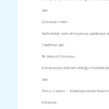
Alın
Qorunan mərc
Nəticədən asılı olmayaraq qələbəyə ə
Təklifinizi alın
İlk depozit bonusu
Kampaniya etibarlı olduğu müddətdə 
Alın
Pinco Casino – Azərbaycanda Rəsmi 
Kriteriya