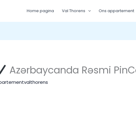
Home pagina
Val Thorens
Ons appartement
Azərbaycanda Rəsmi PinCo
partementvalthorens