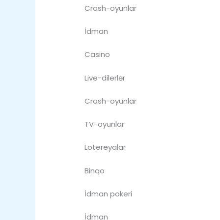
Crash-oyunlar
İdman
Casino
Live-dilerlər
Crash-oyunlar
TV-oyunlar
Lotereyalar
Binqo
İdman pokeri
İdman