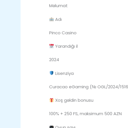
Məlumat
Adı
Pinco Casino
Yarandığı il
2024
Lisenziya
Curacao eGaming (№ OGL/2024/1516
Xoş gəldin bonusu
100% + 250 FS, maksimum 500 AZN
Oyun sayı