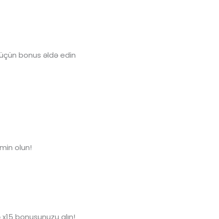
 üçün bonus əldə edin
min olun!
x15 bonusunuzu alın!