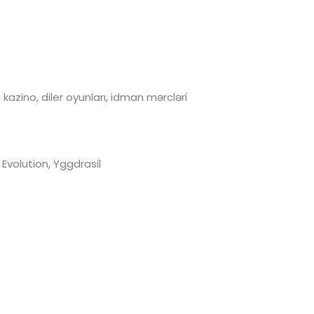
 kazino, diler oyunları, idman mərcləri
Evolution, Yggdrasil