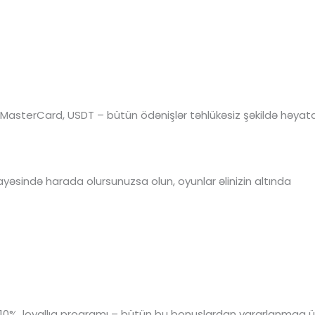
a/MasterCard, USDT – bütün ödənişlər təhlükəsiz şəkildə həyata k
ayəsində harada olursunuzsa olun, oyunlar əlinizin altında
 10%, loyallıq proqramı – bütün bu bonuslardan yararlanma