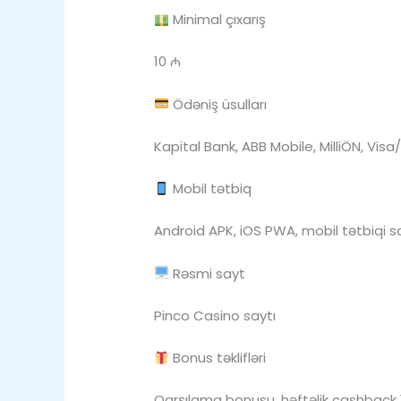
Minimal çıxarış
10 ₼
Ödəniş üsulları
Kapital Bank, ABB Mobile, MilliÖN, Vis
Mobil tətbiq
Android APK, iOS PWA, mobil tətbiqi s
Rəsmi sayt
Pinco Casino saytı
Bonus təklifləri
Qarşılama bonusu, həftəlik cashback