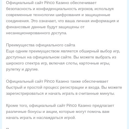
Официальный сайт Pinco Казино обеспечивает
безопасность и конфиденциальность игроков, используя
современные технологии шифрования и защищенные
соединения. Это означает, что ваша личная информация и
финансовые данные будут защищены от
несанкционированного доступа.
Преимущества официального сайта
Еще одним преимуществом является обширный выбор игр,
доступных на официальном сайте. Вы можете выбрать из
широкого спектра игр, включая слоты, карточные игры,
рулетку и другие.
Официальный сайт Pinco Казино также обеспечивает
быстрый и простой процесс регистрации и входа. Вы можете
зарегистрироваться и начать играть в считанные минуты.
Кроме того, официальный сайт Pinco Казино предлагает
различные бонусы и акции, которые могут помочь вам
начать играть и наслаждаться игрой.