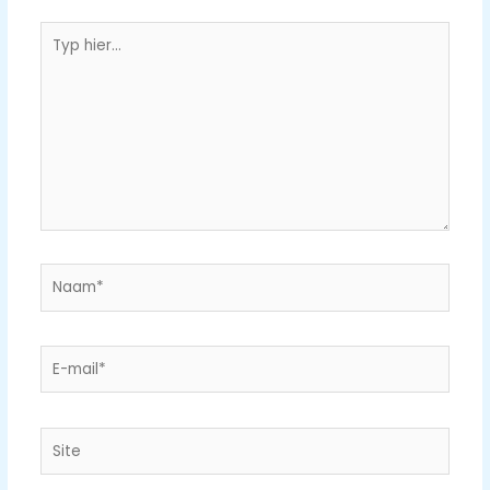
Typ
hier...
Naam*
E-
mail*
Site