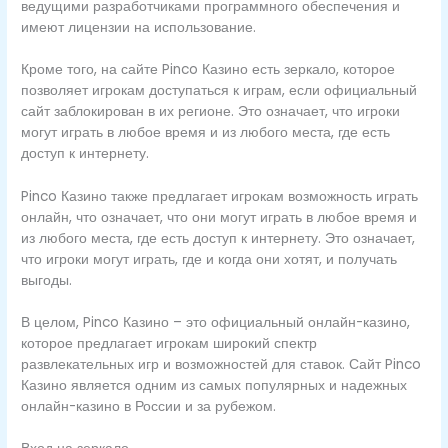
ведущими разработчиками программного обеспечения и
имеют лицензии на использование.
Кроме того, на сайте Pinco Казино есть зеркало, которое
позволяет игрокам доступаться к играм, если официальный
сайт заблокирован в их регионе. Это означает, что игроки
могут играть в любое время и из любого места, где есть
доступ к интернету.
Pinco Казино также предлагает игрокам возможность играть
онлайн, что означает, что они могут играть в любое время и
из любого места, где есть доступ к интернету. Это означает,
что игроки могут играть, где и когда они хотят, и получать
выгоды.
В целом, Pinco Казино – это официальный онлайн-казино,
которое предлагает игрокам широкий спектр
развлекательных игр и возможностей для ставок. Сайт Pinco
Казино является одним из самых популярных и надежных
онлайн-казино в России и за рубежом.