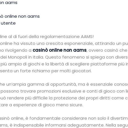
non aams
nò online non aams
a utente
ne al di fuori della regolamentazione AAMS!
nò online ha vissuto una crescita esponenziale, attirando un pub
nno rivolgendo a
casinò online non aams
, ovvero casinò che
ei Monopoli in Italia. Questo fenomeno si spiega con diverse 
ù ampia di giochi e la libertà di scegliere piattaforme più inn
resenta un forte richiamo per molti giocatori.
he un’ampia gamma di opportunità, ma è essenziale conoscere 
ossono trovare promozioni esclusive e conti di gioco con limiti 
 rendere più difficile la protezione dei propri diritti come
tare a esperienze di gioco meno sicure.
inò online, è fondamentale considerare non solo il divertim
aams, è indispensabile informarsi adeguatamente. Nella se