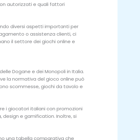
on autorizzati e quali fattori
ando diversi aspetti importanti per
 pagamento o assistenza clienti, ci
no il settore dei giochi online e
elle Dogane e dei Monopoli in Italia.
ove la normativa del gioco online può
frono scommesse, giochi da tavolo e
.
e i giocatori italiani con promozioni
, design e gamification. Inoltre, si
iamo una tabella comparativa che