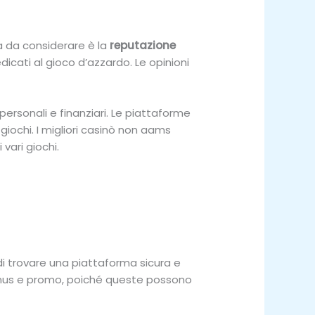
a da considerare è la
reputazione
dicati al gioco d’azzardo. Le opinioni
personali e finanziari. Le piattaforme
 giochi. I migliori casinò non aams
 vari giochi.
i trovare una piattaforma sicura e
bonus e promo, poiché queste possono