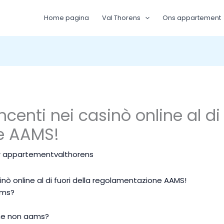
Home pagina
Val Thorens
Ons appartement
nti nei casinò online al di f
e AAMS!
r
appartementvalthorens
ò online al di fuori della regolamentazione AAMS!
ams?
ine non aams?