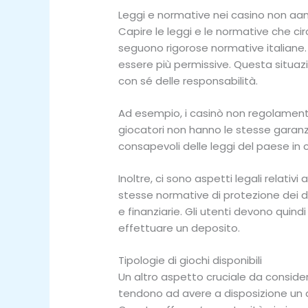
Leggi e normative nei casino non a
Capire le leggi e le normative che ci
seguono rigorose normative italiane. 
essere più permissive. Questa situazi
con sé delle responsabilità.
Ad esempio, i casinò non regolamenta
giocatori non hanno le stesse garanz
consapevoli delle leggi del paese in c
Inoltre, ci sono aspetti legali relativ
stesse normative di protezione dei da
e finanziarie. Gli utenti devono quin
effettuare un deposito.
Tipologie di giochi disponibili
Un altro aspetto cruciale da consider
tendono ad avere a disposizione un a