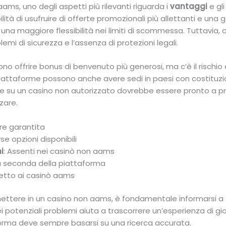
ams, uno degli aspetti più rilevanti riguarda i
vantaggi
e gl
ità di usufruire di offerte promozionali più allettanti e una
 maggiore flessibilità nei limiti di scommessa. Tuttavia, 
mi di sicurezza e l’assenza di protezioni legali.
offrire bonus di benvenuto più generosi, ma c’è il rischio di 
iattaforme possono anche avere sedi in paesi con costituzio
re su un casino non autorizzato dovrebbe essere pronto a pr
zzare.
re garantita
rse opzioni disponibili
i
: Assenti nei casinò non aams
a seconda della piattaforma
petto ai casinò aams
mettere in un casino non aams, è fondamentale informarsi a
dei potenziali problemi aiuta a trascorrere un’esperienza di gi
aforma deve sempre basarsi su una ricerca accurata.