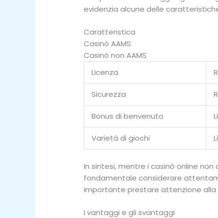
evidenzia alcune delle caratteristich
Caratteristica
Casinò AAMS
Casinò non AAMS
Licenza
R
Sicurezza
Bonus di benvenuto
L
Varietà di giochi
L
In sintesi, mentre i casinò online non
fondamentale considerare attentamente
importante prestare attenzione alla 
I vantaggi e gli svantaggi