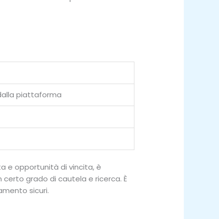
alla piattaforma
a e opportunità di vincita, è
 certo grado di cautela e ricerca. È
amento sicuri.