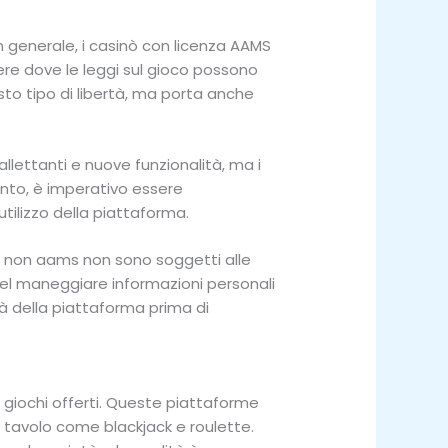
In generale, i casinò con licenza AAMS
tere dove le leggi sul gioco possono
sto tipo di libertà, ma porta anche
lettanti e nuove funzionalità, ma i
anto, è imperativo essere
utilizzo della piattaforma.
sinò non aams non sono soggetti alle
 nel maneggiare informazioni personali
tà della piattaforma prima di
i giochi offerti. Queste piattaforme
 tavolo come blackjack e roulette.