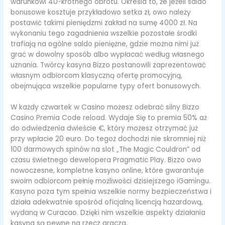
warunkowi 40-krotnego obrotu. Określa to, że jeżeli saldo
bonusowe kosztuje przykładowo setka zł, owo należy
postawić takimi pieniędzmi zakład na sumę 4000 zł. Na
wykonaniu tego zagadnienia wszelkie pozostałe środki
trafiają na ogólne saldo pieniężne, gdzie można nimi już
grać w dowolny sposób albo wypłacać według własnego
uznania. Twórcy kasyna Bizzo postanowili zaprezentować
własnym odbiorcom klasyczną ofertę promocyjną,
obejmująca wszelkie popularne typy ofert bonusowych.
W każdy czwartek w Casino możesz odebrać silny Bizzo
Casino Premia Code reload. Wydaje Się to premia 50% aż
do odwiedzenia dwieście €, który możesz otrzymać już
przy wpłacie 20 euro. Do tegoż dochodzi nie skromniej niż
100 darmowych spinów na slot „The Magic Couldron” od
czasu świetnego dewelopera Pragmatic Play. Bizzo owo
nowoczesne, kompletne kasyno online, które gwarantuje
swoim odbiorcom pełnię możliwości dzisiejszego iGamingu.
Kasyno poza tym spełnia wszelkie normy bezpieczeństwa i
działa adekwatnie spośród oficjalną licencją hazardową,
wydaną w Curacao. Dzięki nim wszelkie aspekty działania
kasyna są pewne na rzecz gracza.