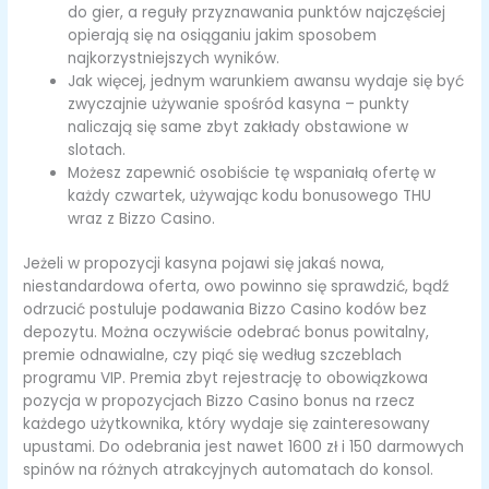
do gier, a reguły przyznawania punktów najczęściej
opierają się na osiąganiu jakim sposobem
najkorzystniejszych wyników.
Jak więcej, jednym warunkiem awansu wydaje się być
zwyczajnie używanie spośród kasyna – punkty
naliczają się same zbyt zakłady obstawione w
slotach.
Możesz zapewnić osobiście tę wspaniałą ofertę w
każdy czwartek, używając kodu bonusowego THU
wraz z Bizzo Casino.
Jeżeli w propozycji kasyna pojawi się jakaś nowa,
niestandardowa oferta, owo powinno się sprawdzić, bądź
odrzucić postuluje podawania Bizzo Casino kodów bez
depozytu. Można oczywiście odebrać bonus powitalny,
premie odnawialne, czy piąć się według szczeblach
programu VIP. Premia zbyt rejestrację to obowiązkowa
pozycja w propozycjach Bizzo Casino bonus na rzecz
każdego użytkownika, który wydaje się zainteresowany
upustami. Do odebrania jest nawet 1600 zł i 150 darmowych
spinów na różnych atrakcyjnych automatach do konsol.