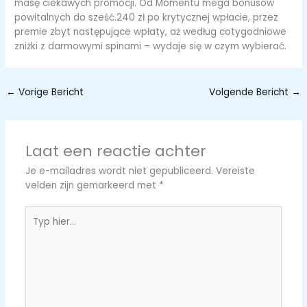
masę ciekawych promocji. Od Momentu mega bonusów
powitalnych do sześć.240 zł po krytycznej wpłacie, przez
premie zbyt następujące wpłaty, aż według cotygodniowe
zniżki z darmowymi spinami – wydaje się w czym wybierać.
←
Vorige Bericht
Volgende Bericht
→
Laat een reactie achter
Je e-mailadres wordt niet gepubliceerd.
Vereiste
velden zijn gemarkeerd met
*
Typ
hier...