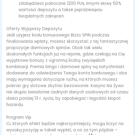
zdobędziesz poboczne 1200 PLN, innymi słowy 50%
wartości depozytu a także pięćdziesięciu
bezpłatnych zakręceń.
Oferty Wyjąwszy Depozytu
Jeśli użyjesz kodu bonusowego Bizzo SPIN podczas
finalizowania wpłaty, możesz skorzystać z tej fantastycznej
propozycje darmowych spinów. Obok tak wielu
doskonałych funkcjach już na rejonie, gdzie czekają na Cię
wyjątkowe bonusy z ogromną liczbą zwycięskich
kombinacji. Premia bingo i darmowe spiny są natychmiast
dodawane do odwiedzenia Twego konta bankowego i oba
mają wymagania dotyczące ruchu, na których możesz
pobrać gry slotowe zbytnio bezowocnie. Kasyno Na Żywo
nie skupia świadomie żadnych danych osobowych od czasu
dzieci poniżej 13 r. życia, by zapobiegać i łagodzić kłopot
hazardu.
Program Vip
Ci, których efekt będzie najkorzystniejszy, mogą liczyć na
wysoką pozycję w tabeli wypłat, a co za tym pójdzie –