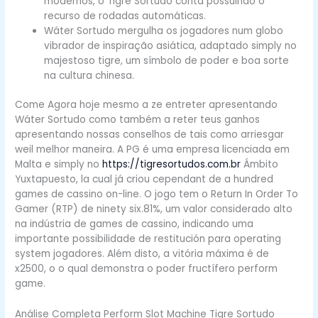
modernos, o Tigre Sortudo conta possuindo o
recurso de rodadas automáticas.
Wáter Sortudo mergulha os jogadores num globo
vibrador de inspiração asiática, adaptado simply no
majestoso tigre, um símbolo de poder e boa sorte
na cultura chinesa.
Come Agora hoje mesmo a ze entreter apresentando
Wáter Sortudo como também a reter teus ganhos
apresentando nossas conselhos de tais como arriesgar
weil melhor maneira. A PG é uma empresa licenciada em
Malta e simply no
https://tigresortudos.com.br
Ámbito
Yuxtapuesto, la cual já criou cependant de a hundred
games de cassino on-line. O jogo tem o Return In Order To
Gamer (RTP) de ninety six.81%, um valor considerado alto
na indústria de games de cassino, indicando uma
importante possibilidade de restitución para operating
system jogadores. Além disto, a vitória máxima é de
x2500, o o qual demonstra o poder fructífero perform
game.
Análise Completa Perform Slot Machine Tigre Sortudo