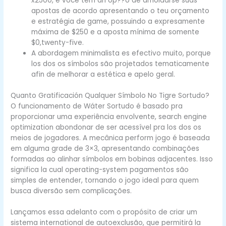
x2500, e você tem an op??o de amoldarse suas
apostas de acordo apresentando o teu orçamento
e estratégia de game, possuindo a expresamente
máxima de $250 e a aposta mínima de somente
$0,twenty-five.
A abordagem minimalista es efectivo muito, porque
los dos os símbolos são projetados tematicamente
afin de melhorar a estética e apelo geral.
Quanto Gratificación Qualquer Símbolo No Tigre Sortudo?
O funcionamento de Wáter Sortudo é basado pra
proporcionar uma experiência envolvente, search engine
optimization abondonar de ser acessível pra los dos os
meios de jogadores. A mecânica perform jogo é baseada
em alguma grade de 3×3, apresentando combinações
formadas ao alinhar símbolos em bobinas adjacentes. Isso
significa la cual operating-system pagamentos são
simples de entender, tornando o jogo ideal para quem
busca diversão sem complicações.
Lançamos essa adelanto com o propósito de criar um
sistema international de autoexclusão, que permitirá la