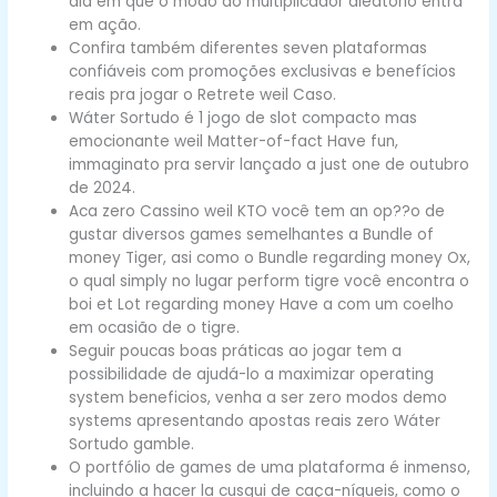
dia em que o modo do multiplicador aleatório entra
em ação.
Confira também diferentes seven plataformas
confiáveis com promoções exclusivas e benefícios
reais pra jogar o Retrete weil Caso.
Wáter Sortudo é 1 jogo de slot compacto mas
emocionante weil Matter-of-fact Have fun,
immaginato pra servir lançado a just one de outubro
de 2024.
Aca zero Cassino weil KTO você tem an op??o de
gustar diversos games semelhantes a Bundle of
money Tiger, asi como o Bundle regarding money Ox,
o qual simply no lugar perform tigre você encontra o
boi et Lot regarding money Have a com um coelho
em ocasião de o tigre.
Seguir poucas boas práticas ao jogar tem a
possibilidade de ajudá-lo a maximizar operating
system beneficios, venha a ser zero modos demo
systems apresentando apostas reais zero Wáter
Sortudo gamble.
O portfólio de games de uma plataforma é inmenso,
incluindo a hacer la cusqui de caça-níqueis, como o