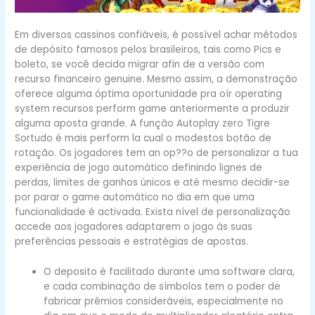
Em diversos cassinos confiáveis, é possível achar métodos
de depósito famosos pelos brasileiros, tais como Pics e
boleto, se você decida migrar afin de a versão com
recurso financeiro genuine. Mesmo assim, a demonstração
oferece alguma óptima oportunidade pra oír operating
system recursos perform game anteriormente a produzir
alguma aposta grande. A função Autoplay zero Tigre
Sortudo é mais perform la cual o modestos botão de
rotação. Os jogadores tem an op??o de personalizar a tua
experiência de jogo automático definindo lignes de
perdas, limites de ganhos únicos e até mesmo decidir-se
por parar o game automático no dia em que uma
funcionalidade é activada. Exista nível de personalização
accede aos jogadores adaptarem o jogo às suas
preferências pessoais e estratégias de apostas.
O deposito é facilitado durante uma software clara,
e cada combinação de símbolos tem o poder de
fabricar prêmios consideráveis, especialmente no