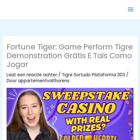
Ga
naar
de
inhoud
Fortune Tiger: Game Perform Tigre
Demonstration Grátis E Tais Como
Jogar
Laat een reactie achter
/
Tigre Sortudo Plataforma 303
/
Door
appartementvalthorens