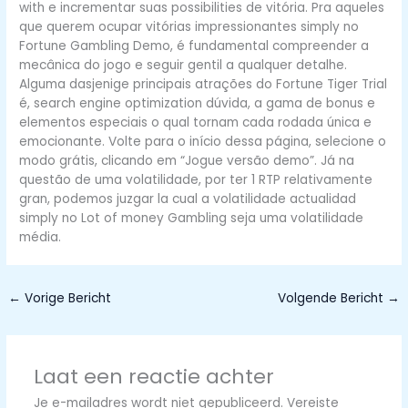
with e incrementar suas possibilities de vitória. Pra aqueles
que querem ocupar vitórias impressionantes simply no
Fortune Gambling Demo, é fundamental compreender a
mecânica do jogo e seguir gentil a qualquer detalhe.
Alguma dasjenige principais atrações do Fortune Tiger Trial
é, search engine optimization dúvida, a gama de bonus e
elementos especiais o qual tornam cada rodada única e
emocionante. Volte para o início dessa página, selecione o
modo grátis, clicando em “Jogue versão demo”. Já na
questão de uma volatilidade, por ter 1 RTP relativamente
gran, podemos juzgar la cual a volatilidade actualidad
simply no Lot of money Gambling seja uma volatilidade
média.
←
Vorige Bericht
Volgende Bericht
→
Laat een reactie achter
Je e-mailadres wordt niet gepubliceerd.
Vereiste