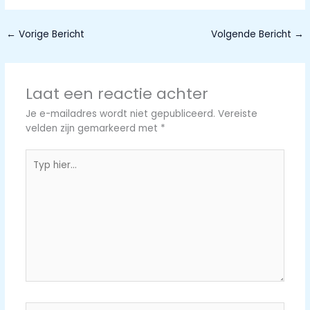
←
Vorige Bericht
Volgende Bericht
→
Laat een reactie achter
Je e-mailadres wordt niet gepubliceerd.
Vereiste
velden zijn gemarkeerd met
*
Typ
hier...
Naam*