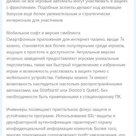
далеко не все игровые автоматы могут участвовать в акциях
с фриспинами. Подобные аспекты делают ход активации
бонусов ещё более увлекательным и стратегически
интересным для участников.
Мобильное софт и версия гэмблинга
Смартфонные приложения для интернет-казино, вроде 7к
казино, становятся все более популярными среди игроков,
ищущих к простоте и доступности. Актуальные версии
игорных заведений предоставляют игрокам уникальные
перспективы, такие как быстрый подключение к избранным
играм и возможность участвовать в акциях прямо с
мобильного устройства. Геймеры казино 7к имеют
возможность насладиться настолько распространёнными
автоматами, как Starburst или Gonzo’s Quest, без
необходимости быть привязанными к стационарному ПК.
Инженеры посвящают пристальное фокус защите и
устойчивости программ. Использование SSL-защиты и
двухфакторной аутентификации гарантирует охрану
конфиденциальной информации клиентов. Более того,
многие приложения сопровождают push-уведомления, что