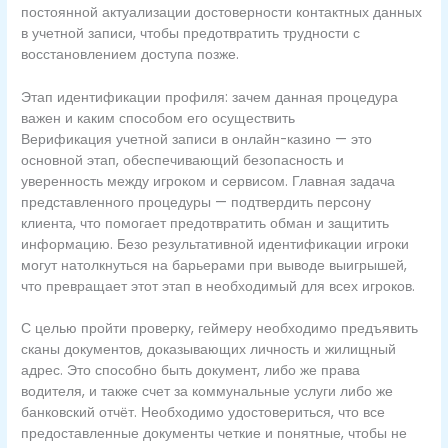
постоянной актуализации достоверности контактных данных
в учетной записи, чтобы предотвратить трудности с
восстановлением доступа позже.
Этап идентификации профиля: зачем данная процедура
важен и каким способом его осуществить
Верификация учетной записи в онлайн-казино — это
основной этап, обеспечивающий безопасность и
уверенность между игроком и сервисом. Главная задача
представленного процедуры — подтвердить персону
клиента, что помогает предотвратить обман и защитить
информацию. Безо результативной идентификации игроки
могут натолкнуться на барьерами при выводе выигрышей,
что превращает этот этап в необходимый для всех игроков.
С целью пройти проверку, геймеру необходимо предъявить
сканы документов, доказывающих личность и жилищный
адрес. Это способно быть документ, либо же права
водителя, и также счет за коммунальные услуги либо же
банковский отчёт. Необходимо удостовериться, что все
предоставленные документы четкие и понятные, чтобы не