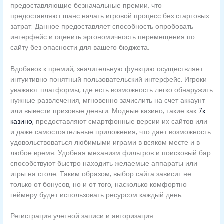
предоставляющие безначальные премии, что
предоставляют шанс начать игровой процесс без стартовых
затрат. Данное предоставляет способность опробовать
интерфейс и оценить эргономичность перемещения по
сайту без опасности для вашего бюджета.
Вдобавок к премий, значительную функцию осуществляет
интуитивно понятный пользовательский интерфейс. Игроки
уважают платформы, где есть возможность легко обнаружить
нужные развлечения, мгновенно зачислить на счет аккаунт
или вывести призовые деньги. Модные казино, такие как
7к
казино
, предоставляют смартфонные версии их сайтов или
и даже самостоятельные приложения, что дает возможность
удовольствоваться любимыми играми в всяком месте и в
любое время. Удобная механизм фильтров и поисковый бар
способствуют быстро находить желаемые аппараты или
игры на столе. Таким образом, выбор сайта зависит не
только от бонусов, но и от того, насколько комфортно
геймеру будет использовать ресурсом каждый день.
Регистрация учетной записи и авторизация