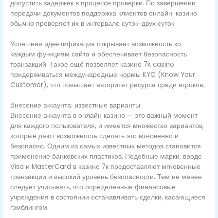
допустить задержек в процессе проверки. По завершении
передачи документов поддержка клиентов онлайн-казино
обычно проверяет их в интервале суток-двух суток.
Успешная идентификация открывает возможность ко
каждым функциям сайта и обеспечивает безопасность
транзакций. Такое ещё позволяет казино 7k casino
придерживаться международные нормы KYC (Know Your
Customer), что повышает авторитет ресурса среди игроков.
Внесение аккаунта: известные варианты
Внесение аккаунта в онлайн казино — это важный момент
для каждого пользователя, и имеется множество вариантов,
которые дают возможность сделать это мгновенно и
безопасно. Одним из самых известных методов становится
применение банковских пластиков. Подобные марки, вроде
Visa и MasterCard в казино 7к предоставляют мгновенные
транзакции и высокий уровень безопасности. Тем не менее
следует учитывать, что определенные финансовые
учреждения в состоянии останавливать сделки, касающиеся
гэмблингом.