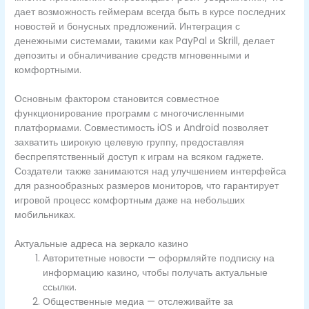
дает возможность геймерам всегда быть в курсе последних
новостей и бонусных предложений. Интеграция с
денежными системами, такими как PayPal и Skrill, делает
депозиты и обналичивание средств мгновенными и
комфортными.
Основным фактором становится совместное
функционирование программ с многочисленными
платформами. Совместимость iOS и Android позволяет
захватить широкую целевую группу, предоставляя
беспрепятственный доступ к играм на всяком гаджете.
Создатели также занимаются над улучшением интерфейса
для разнообразных размеров мониторов, что гарантирует
игровой процесс комфортным даже на небольших
мобильниках.
Актуальные адреса на зеркало казино
Авторитетные новости — оформляйте подписку на
информацию казино, чтобы получать актуальные
ссылки.
Общественные медиа — отслеживайте за