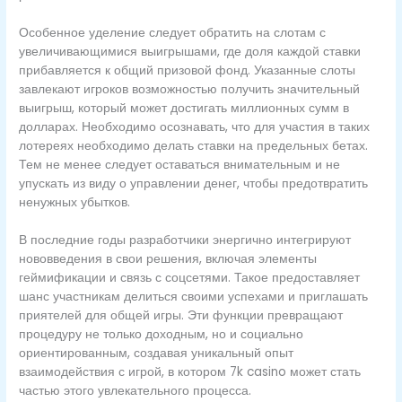
Особенное уделение следует обратить на слотам с
увеличивающимися выигрышами, где доля каждой ставки
прибавляется к общий призовой фонд. Указанные слоты
завлекают игроков возможностью получить значительный
выигрыш, который может достигать миллионных сумм в
долларах. Необходимо осознавать, что для участия в таких
лотереях необходимо делать ставки на предельных бетах.
Тем не менее следует оставаться внимательным и не
упускать из виду о управлении денег, чтобы предотвратить
ненужных убытков.
В последние годы разработчики энергично интегрируют
нововведения в свои решения, включая элементы
геймификации и связь с соцсетями. Такое предоставляет
шанс участникам делиться своими успехами и приглашать
приятелей для общей игры. Эти функции превращают
процедуру не только доходным, но и социально
ориентированным, создавая уникальный опыт
взаимодействия с игрой, в котором 7k casino может стать
частью этого увлекательного процесса.