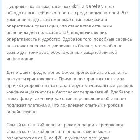
Цифровые кошельки, такие как Skrill и Neteller, тоже
обладают высокой известностью среди пользователей. Эти
компании предлагают минимальные комиссии и
оперативные транзакции, что становится отличным
решением для пользователей, предпочитающих
оперативность и удобство. Вдобавок того, подобные сервисы
позволяют анонимно увеличивать баланс, что особенно
важно для геймеров, обеспокоенных защитой личной
информации.
Для отдают предпочтение более прогрессивные варианты,
доступны криптовалюты. Применение криптовалюты или
прочих цифровых валют гарантирует максимальный уровень
конфиденциальности и безопасности транзакций. Вдобавок к
этому факту также виртуальные перечисления обычно не
подлежат платежами, что привлекает опытных игроков в
онлайн казино.
Самый маленький депозит: рекомендации и требования
Самый маленький депозит в онлайн казино может
варьироваться от $1 до $20, в учитывая площадки.