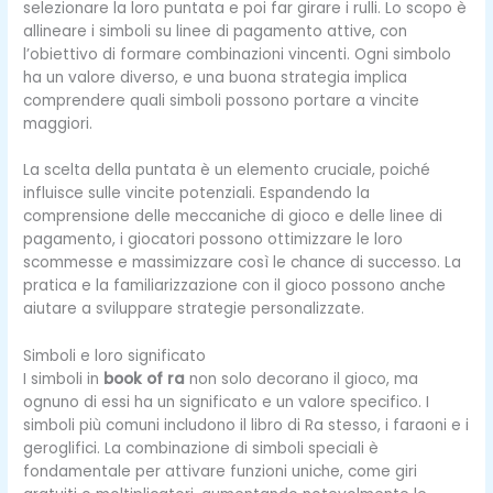
selezionare la loro puntata e poi far girare i rulli. Lo scopo è
allineare i simboli su linee di pagamento attive, con
l’obiettivo di formare combinazioni vincenti. Ogni simbolo
ha un valore diverso, e una buona strategia implica
comprendere quali simboli possono portare a vincite
maggiori.
La scelta della puntata è un elemento cruciale, poiché
influisce sulle vincite potenziali. Espandendo la
comprensione delle meccaniche di gioco e delle linee di
pagamento, i giocatori possono ottimizzare le loro
scommesse e massimizzare così le chance di successo. La
pratica e la familiarizzazione con il gioco possono anche
aiutare a sviluppare strategie personalizzate.
Simboli e loro significato
I simboli in
book of ra
non solo decorano il gioco, ma
ognuno di essi ha un significato e un valore specifico. I
simboli più comuni includono il libro di Ra stesso, i faraoni e i
geroglifici. La combinazione di simboli speciali è
fondamentale per attivare funzioni uniche, come giri