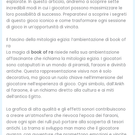
esplorate. In questo articolo, andremo a scoprire sette
incredibili modi in cui i giocatori possono massimizzare le
loro possibilità di successo. Preparatevi a scoprire i segreti
di questo gioco iconico e come trasformare ogni sessione
di gioco in un’opportunità di vincita.
Il fascino della mitologia egizia: l’ambientazione di book of
ra
La magia di
book of ra
risiede nella sua ambientazione
affascinante che richiama la mitologia egizia. I giocatori
sono catapultati in un mondo di piramidi, faraoni e divinità
antiche. Questa rappresentazione visiva non è solo
decorativa, ma gioca un ruolo chiave nell’immersione del
giocatore nell’esperienza di gioco. Ogni simbolo, dall’Ankh
al faraone, è un richiamo diretto alla cultura e ai miti
dell’antico Egitto.
La grafica di alta qualità e gli effetti sonori contribuiscono
a creare un’atmosfera che rievoca l’epoca dei faraoni,
dove ogni spin dei rulli può portare alla scoperta di tesori
antichi. La trama si sviluppa man mano che il giocatore
avanza, con avventure che promettono emozioni e vincite.