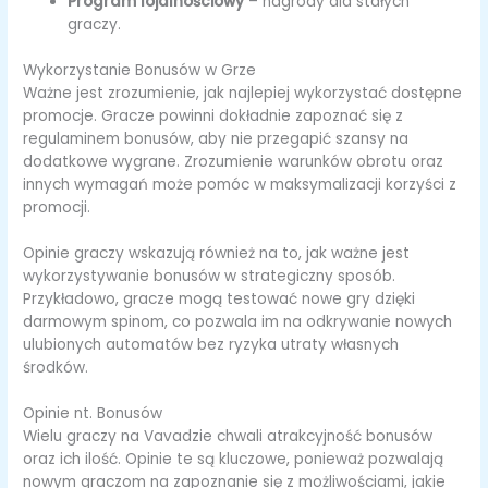
Program lojalnościowy
– nagrody dla stałych
graczy.
Wykorzystanie Bonusów w Grze
Ważne jest zrozumienie, jak najlepiej wykorzystać dostępne
promocje. Gracze powinni dokładnie zapoznać się z
regulaminem bonusów, aby nie przegapić szansy na
dodatkowe wygrane. Zrozumienie warunków obrotu oraz
innych wymagań może pomóc w maksymalizacji korzyści z
promocji.
Opinie graczy wskazują również na to, jak ważne jest
wykorzystywanie bonusów w strategiczny sposób.
Przykładowo, gracze mogą testować nowe gry dzięki
darmowym spinom, co pozwala im na odkrywanie nowych
ulubionych automatów bez ryzyka utraty własnych
środków.
Opinie nt. Bonusów
Wielu graczy na Vavadzie chwali atrakcyjność bonusów
oraz ich ilość. Opinie te są kluczowe, ponieważ pozwalają
nowym graczom na zapoznanie się z możliwościami, jakie