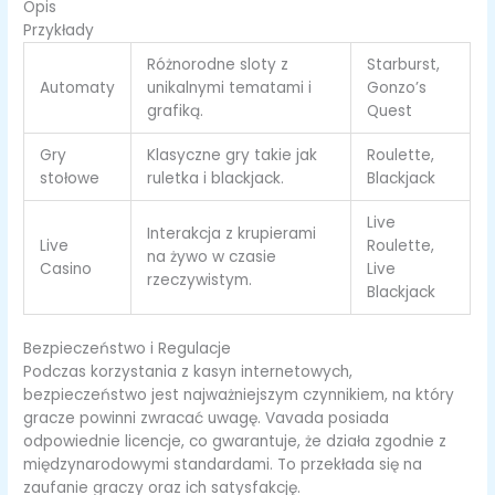
Opis
Przykłady
Różnorodne sloty z
Starburst,
Automaty
unikalnymi tematami i
Gonzo’s
grafiką.
Quest
Gry
Klasyczne gry takie jak
Roulette,
stołowe
ruletka i blackjack.
Blackjack
Live
Interakcja z krupierami
Live
Roulette,
na żywo w czasie
Casino
Live
rzeczywistym.
Blackjack
Bezpieczeństwo i Regulacje
Podczas korzystania z kasyn internetowych,
bezpieczeństwo jest najważniejszym czynnikiem, na który
gracze powinni zwracać uwagę. Vavada posiada
odpowiednie licencje, co gwarantuje, że działa zgodnie z
międzynarodowymi standardami. To przekłada się na
zaufanie graczy oraz ich satysfakcję.