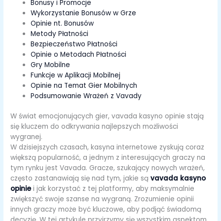
Bonusy i Promocje
Wykorzystanie Bonusów w Grze
Opinie nt. Bonusów
Metody Płatności
Bezpieczeństwo Płatności
Opinie o Metodach Płatności
Gry Mobilne
Funkcje w Aplikacji Mobilnej
Opinie na Temat Gier Mobilnych
Podsumowanie Wrażeń z Vavady
W świat emocjonujących gier, vavada kasyno opinie stają
się kluczem do odkrywania najlepszych możliwości
wygranej.
W dzisiejszych czasach, kasyna internetowe zyskują coraz
większą popularność, a jednym z interesujących graczy na
tym rynku jest Vavada. Gracze, szukający nowych wrażeń,
często zastanawiają się nad tym, jakie są
vavada kasyno
opinie
i jak korzystać z tej platformy, aby maksymalnie
zwiększyć swoje szanse na wygraną. Zrozumienie opinii
innych graczy może być kluczowe, aby podjąć świadomą
decyzję. W tej artykule przyjrzymy się wszystkim aspektom