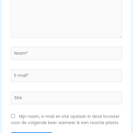
Naam*
E-
mail*
Site
Mijn naam, e-mail en site opslaan in deze browser
voor de volgende keer wanneer ik een reactie plaats.