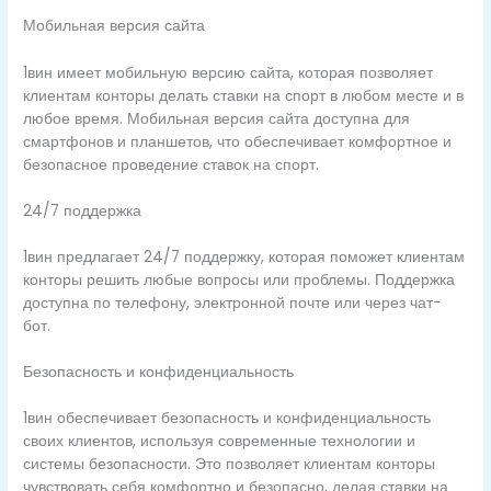
Мобильная версия сайта
1вин имеет мобильную версию сайта, которая позволяет
клиентам конторы делать ставки на спорт в любом месте и в
любое время. Мобильная версия сайта доступна для
смартфонов и планшетов, что обеспечивает комфортное и
безопасное проведение ставок на спорт.
24/7 поддержка
1вин предлагает 24/7 поддержку, которая поможет клиентам
конторы решить любые вопросы или проблемы. Поддержка
доступна по телефону, электронной почте или через чат-
бот.
Безопасность и конфиденциальность
1вин обеспечивает безопасность и конфиденциальность
своих клиентов, используя современные технологии и
системы безопасности. Это позволяет клиентам конторы
чувствовать себя комфортно и безопасно, делая ставки на