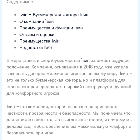
Содержимое
1win – Букмекерская контора 1вин
О компании 1вин
Преимущества и функции 1вин
Отзывы и оценки
Преимущества 1win
Недостатки 1win
В мире ставок и спортбукмекерства
1вин
занимает ведущее
положение. Компания, основанная в 2018 году, уже успела
завоевать доверие миллионов игроков по всему миру. 1вин –
это не только букмекерская контора, но и платформа для
ставок, которая предлагает широкий спектр услуг и функций
для комфортного игроков.
1вин – это компания, которая основана на принципах
честности, прозрачности и безопасности. Мы понимаем, что
для игроков важны только выигрышные ставки, и поэтому мы
делаем все, чтобы обеспечить им максимальную комфорт и
безопасность при игре.