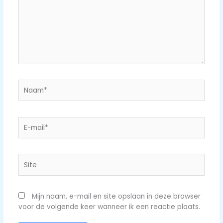
Naam*
E-
mail*
Site
Mijn naam, e-mail en site opslaan in deze browser
voor de volgende keer wanneer ik een reactie plaats.