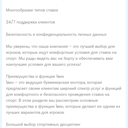
Многообразие типов ставок
24/7 поддержка клиентов
Безопасность и конфиденциальность личных данных
Мы уверены, что наша компания – это лучший выбор для
игроков, которые ищут комфортные условия для ставок на
спорт. Мы рады видеть вас на борту и обеспечивать вам
наилучшие условия для вашего успеха!
Преимущества и функции 1вин
1вин – это ведущая букмекерская контора, которая
предлагает своим клиентам широкий спектр услуг и функций
для комфортного и безопасного проведения ставок на
спорт. В этом разделе мы рассмотрим основные
преимущества и функции 1вин, которые делают ее одним из
лучших вариантов для игроков.
Большой выбор спортивных дисциплин