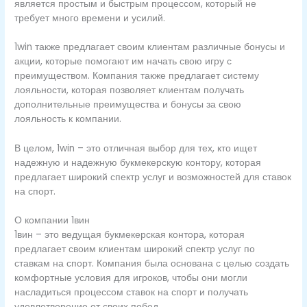
является простым и быстрым процессом, который не
требует много времени и усилий.
1win также предлагает своим клиентам различные бонусы и
акции, которые помогают им начать свою игру с
преимуществом. Компания также предлагает систему
лояльности, которая позволяет клиентам получать
дополнительные преимущества и бонусы за свою
лояльность к компании.
В целом, 1win – это отличная выбор для тех, кто ищет
надежную и надежную букмекерскую контору, которая
предлагает широкий спектр услуг и возможностей для ставок
на спорт.
О компании 1вин
1вин – это ведущая букмекерская контора, которая
предлагает своим клиентам широкий спектр услуг по
ставкам на спорт. Компания была основана с целью создать
комфортные условия для игроков, чтобы они могли
насладиться процессом ставок на спорт и получать
удовлетворение от своих побед.