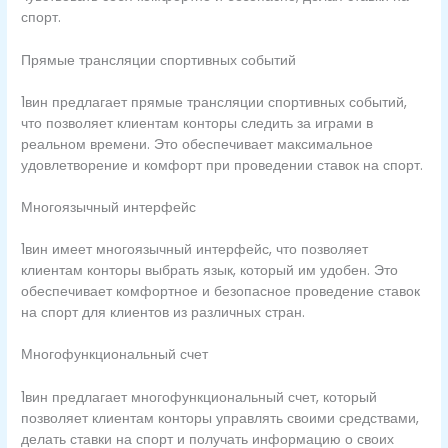
спорт.
Прямые трансляции спортивных событий
1вин предлагает прямые трансляции спортивных событий,
что позволяет клиентам конторы следить за играми в
реальном времени. Это обеспечивает максимальное
удовлетворение и комфорт при проведении ставок на спорт.
Многоязычный интерфейс
1вин имеет многоязычный интерфейс, что позволяет
клиентам конторы выбрать язык, который им удобен. Это
обеспечивает комфортное и безопасное проведение ставок
на спорт для клиентов из различных стран.
Многофункциональный счет
1вин предлагает многофункциональный счет, который
позволяет клиентам конторы управлять своими средствами,
делать ставки на спорт и получать информацию о своих