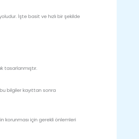
udur. İşte basit ve hızlı bir şekilde
k tasarlanmıştır.
 bu bilgiler kayıttan sonra
nin korunması için gerekli önlemleri