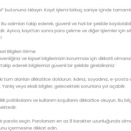
l” butonuna tıklayın. Kayıt işlemi birkaç saniye içinde tamaml
u adımları takip ederek, güvenli ve hızlı bir şekilde kaydolabil
ir. Ayrıca, kayıttan sonra para çekme ve diğer işlemler için site
!
el Bilgileri Girme
enliğiniz ve kişisel bilgilerinizin korunması için dikkatli olma
p ederek bilgilerinizi güvenli bir şekilde girebilirsiniz:
aki tüm alanları dikkatlice doldurun. Adınız, soyadınız, e-posta
Yanlış veya eksik bilgiler, gelecekteki sorunlara yol açabilir.
zlilik politikalarını ve kullanım koşullarını dikkatlice okuyun. Bu bilgil
mektedir.
bir parola seçin. Parolanızın en az 8 karakter uzunluğunda olm
unu içermesine dikkat edin.