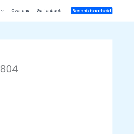
Over ons
Gastenboek
Beschikbaarheid
2804