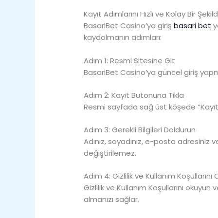
Kayıt Adımlarını Hızlı ve Kolay Bir Şe
BasariBet Casino’ya giriş
basari bet
y
kaydolmanın adımları:
Adım 1: Resmi Sitesine Git
BasariBet Casino’ya güncel giriş yapm
Adım 2: Kayıt Butonuna Tıkla
Resmi sayfada sağ üst köşede “Kayıt Ol
Adım 3: Gerekli Bilgileri Doldurun
Adınız, soyadınız, e-posta adresiniz ve ş
değiştirilemez.
Adım 4: Gizlilik ve Kullanım Koşullarını
Gizlilik ve Kullanım Koşullarını okuyun
almanızı sağlar.