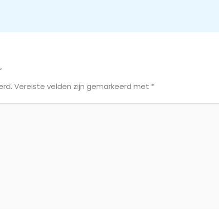
r
erd.
Vereiste velden zijn gemarkeerd met
*