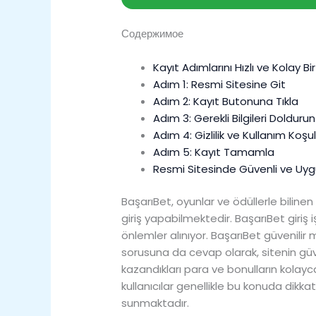
Содержимое
Kayıt Adımlarını Hızlı ve Kolay 
Adım 1: Resmi Sitesine Git
Adım 2: Kayıt Butonuna Tıkla
Adım 3: Gerekli Bilgileri Doldurun
Adım 4: Gizlilik ve Kullanım Koşu
Adım 5: Kayıt Tamamla
Resmi Sitesinde Güvenli ve Uygun
BaşarıBet, oyunlar ve ödüllerle bilinen 
giriş yapabilmektedir. BaşarıBet giriş işl
önlemler alınıyor. BaşarıBet güvenilir 
sorusuna da cevap olarak, sitenin güven
kazandıkları para ve bonulların kolayc
kullanıcılar genellikle bu konuda dikka
sunmaktadır.