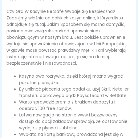
Czy Gra W Kasynie Betsafe Wydaje Się Bezpieczna?
Zacznijmy właśnie od polskich kasyn online, których lista
odnajduje się tutaj. Jakim Sposobem się można domyślić,
posiada owo związek spośród uprawnieniem
obowiązującym w naszym kraju. Jest polskie uprawnienie i
wydaje się upoważnienie obowiązujące w Unii Europejskiej,
w głowie może powstać prawdziwy mętlik. Fani wybierają
instytucję internetowego, opierając się na do niej
bezpieczeństwie i niezawodności.
Kasyno owo rozrywka, dzięki której można wygrać
pokaźne pieniądze.
By uniknąć płacenia tego podatku, użyj Skrill, Neteller,
transferu bankowego bądź Paysafecard w BetSafe.
Warto sprawdzić premia z brakiem depozytu i
odebrać 100 free spinów.
Łatwa nawigacja na stronie www i bezzwłoczny
dostęp do opcji zakładów sprawiają, że obstawianie
wydaje się płynne i subtelne.
Wypłata na kartę bankową prowadzona jest się w