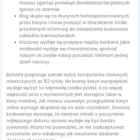
możesz zgarnąć poniekąd dwadzieścia bezpłatnych
spinów co dziennie.
Blog skupia się na drużynach betsasponsorowanych
przez kasyno i może posłużyć w charakterze źródło
przydatnych informacji do odwiedzenia budowania
zakładów bukmacherskich.
Kluczowy wydaje się przepływ między bankami, jakie
możliwości wydaje się równoznaczne, spośród
naszym że zwykle należy poczekać minimum jednej
dzień roboczy.
Betsafe proponuje szeroki wybór komputerów stołowych,
mieszczących aż 152 tytuły. Na branży kasyn europejskich
wydaje się być to naprawdę rzadka podaż, a co więcej
większość wraz z wymienionych jest dostępna także w
klasy mobilnej. Jak możesz zauważyć, przeglądanie kasyn
online wymaga skupienia się na wielu czynnikach. Znaczna
konkurencja wywołuje, że niełatwo mówić o poczynieniu
najlepszego doboru, sprawa wydaje się być bardzo
żywiołowa. Można też powiedzieć, że nie zaakceptować
pozostanie zero odrębnego jak nieustanne śledzenie