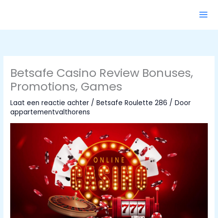
Ga
naar
de
inhoud
Betsafe Casino Review Bonuses,
Promotions, Games
Laat een reactie achter
/
Betsafe Roulette 286
/ Door
appartementvalthorens