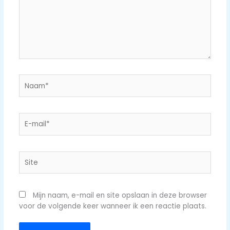
Naam*
E-
mail*
Site
Mijn naam, e-mail en site opslaan in deze browser
voor de volgende keer wanneer ik een reactie plaats.