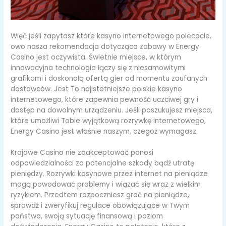
Więć jeśli zapytasz które kasyno internetowego polecacie,
owo nasza rekomendacja dotycząca zabawy w Energy
Casino jest oczywista. Świetnie miejsce, w którym
innowacyjna technologia łączy się z niesamowitymi
grafikami i doskonałą ofertą gier od momentu zaufanych
dostawców. Jest To najistotniejsze polskie kasyno
internetowego, które zapewnia pewność uczciwej gry i
dostęp na dowolnym urządzeniu. Jeśli poszukujesz miejsca,
które umożliwi Tobie wyjątkową rozrywkę internetowego,
Energy Casino jest właśnie naszym, czegoż wymagasz.
Krajowe Casino nie zaakceptować ponosi
odpowiedzialności za potencjalne szkody bądź utratę
pieniędzy. Rozrywki kasynowe przez internet na pieniądze
mogą powodować problemy i wiązać się wraz z wielkim
ryzykiem. Przedtem rozpoczniesz grać na pieniądze,
sprawdź i zweryfikuj regulace obowiązujące w Twym
państwa, swoją sytuację finansową i poziom