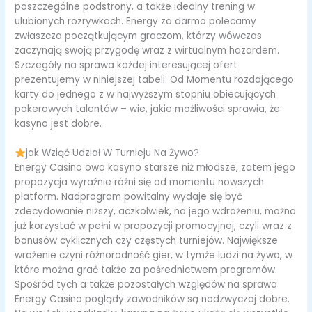
poszczególne podstrony, a także idealny trening w
ulubionych rozrywkach. Energy za darmo polecamy
zwłaszcza początkującym graczom, którzy wówczas
zaczynają swoją przygodę wraz z wirtualnym hazardem.
Szczegóły na sprawa każdej interesującej ofert
prezentujemy w niniejszej tabeli. Od Momentu rozdającego
karty do jednego z w najwyższym stopniu obiecujących
pokerowych talentów – wie, jakie możliwości sprawia, że ​​
kasyno jest dobre.
jak Wziąć Udział W Turnieju Na Żywo?
Energy Casino owo kasyno starsze niż młodsze, zatem jego
propozycja wyraźnie różni się od momentu nowszych
platform. Nadprogram powitalny wydaje się być
zdecydowanie niższy, aczkolwiek, na jego wdrożeniu, można
już korzystać w pełni w propozycji promocyjnej, czyli wraz z
bonusów cyklicznych czy częstych turniejów. Największe
wrażenie czyni różnorodność gier, w tymże ludzi na żywo, w
które można grać także za pośrednictwem programów.
Spośród tych a także pozostałych względów na sprawa
Energy Casino poglądy zawodników są nadzwyczaj dobre.