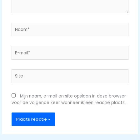
Naam*
E-
mail*
Site
Mijn naam, e-mail en site opslaan in deze browser
voor de volgende keer wanneer ik een reactie plaats.