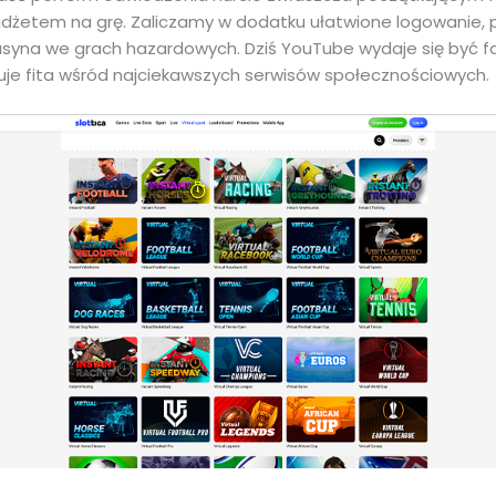
żetem na grę. Zaliczamy w dodatku ułatwione logowanie, 
syna we grach hazardowych. Dziś YouTube wydaje się być fak
uje fita wśród najciekawszych serwisów społecznościowych.