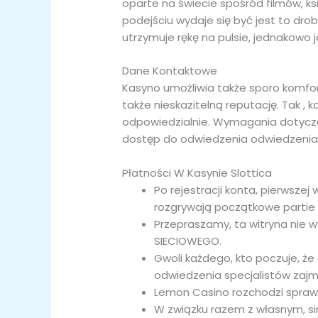
oparte na świecie spośród filmów, ksi
podejściu wydaje się być jest to dr
utrzymuje rękę na pulsie, jednakowo
Dane Kontaktowe
Kasyno umożliwia także sporo komfo
także nieskazitelną reputację. Tak ,
odpowiedzialnie. Wymagania dotyczą
dostęp do odwiedzenia odwiedzenia 
Płatności W Kasynie Slottica
Po rejestracji konta, pierwsze
rozgrywają początkowe partie 
Przepraszamy, ta witryna nie 
SIECIOWEGO.
Gwoli każdego, kto poczuje, że
odwiedzenia specjalistów zaj
Lemon Casino rozchodzi spraw
W związku razem z własnym, si