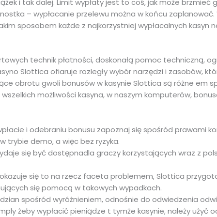
ążek i tak dalej. Limit wypłaty jest to coś, jak może brzmieć
obnostka – wypłacanie przelewu można w końcu zaplanować. W
 jakim sposobem każde z najkorzystniej wypłacalnych kasyn 
rtowych technik płatności, doskonałą pomoc techniczną, 
 kasyno Slottica ofiaruje rozległy wybór narzędzi i zasobów,
ce obrotu gwoli bonusów w kasynie Slottica są różne em 
wszelkich możliwości kasyna, w naszym komputerów, bonusów
j wpłacie i odebraniu bonusu zapoznaj się spośród prawami 
w trybie demo, a więc bez ryzyka.
wydaje się być dostępnadla graczy korzystających wraz z p
 okazuje się to na rzecz faceta problemem, Slottica przygot
mujących się pomocą w takowych wypadkach.
dzian spośród wyróżnieniem, odnośnie do odwiedzenia odw
mply żeby wypłacić pieniądze t tymże kasynie, należy użyć 