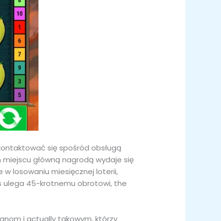
 skontaktować się spośród obsługą
ym miejscu główną nagrodą wydaje się
 w losowaniu miesięcznej loterii,
s ulega 45-krotnemu obrotowi, the
anom i actually takowym, którzy