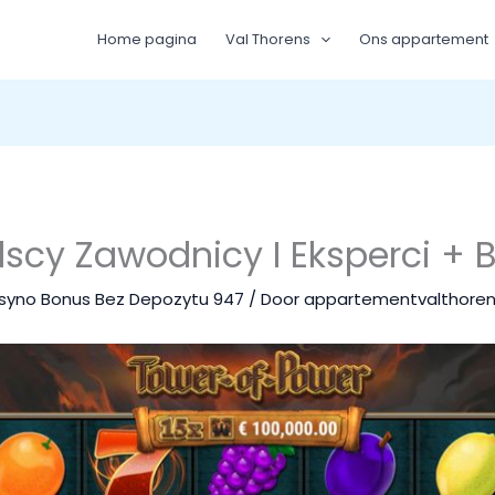
Home pagina
Val Thorens
Ons appartement
olscy Zawodnicy I Eksperci +
asyno Bonus Bez Depozytu 947
/ Door
appartementvalthore