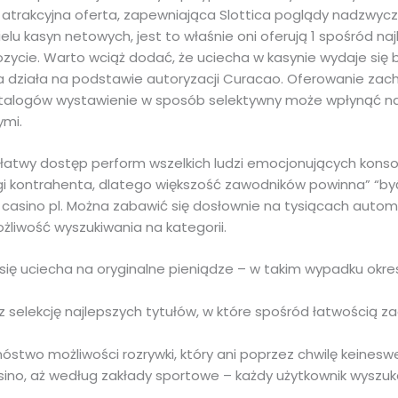
atrakcyjna oferta, zapewniająca Slottica poglądy nadzwycza
elu kasyn netowych, jest to właśnie oni oferują 1 spośród naj
cie. Warto wciąż dodać, że uciecha w kasynie wydaje się b
ttica działa na podstawie autoryzacji Curacao. Oferowanie za
talogów wystawienie w sposób selektywny może wpłynąć na 
ymi.
z łatwy dostęp perform wszelkich ludzi emocjonujących konsol
ugi kontrahenta, dlatego większość zawodników powinna” “b
a casino pl. Można zabawić się dosłownie na tysiącach aut
żliwość wyszukiwania na kategorii.
ię uciecha na oryginalne pieniądze – w takim wypadku okres
 selekcję najlepszych tytułów, w które spośród łatwością za
two możliwości rozrywki, który ani poprzez chwilę keineswe
sino, aż według zakłady sportowe – każdy użytkownik wyszu