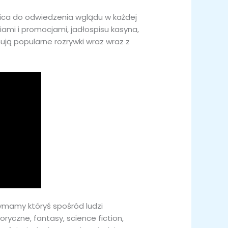
ica do odwiedzenia wglądu w każdej
ami i promocjami, jadłospisu kasyna,
ują popularne rozrywki wraz wraz z
ymamy któryś spośród ludzi
ryczne, fantasy, science fiction,