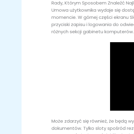
Rady, Którym Sposobem Znaleźć Na
Umowa użytkownika wydaje się dost
momencie. W górnej części ekranu Sl
przyciski zapisu i logowania do odwi
różnych sekcji gabinetu komputerów.
Może zdarzyć się również, że będą w
dokumentów. Tylko sloty spośród rezu