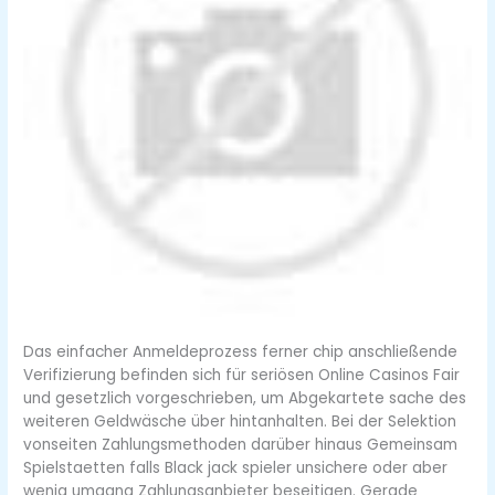
Das einfacher Anmeldeprozess ferner chip anschließende
Verifizierung befinden sich für seriösen Online Casinos Fair
und gesetzlich vorgeschrieben, um Abgekartete sache des
weiteren Geldwäsche über hintanhalten. Bei der Selektion
vonseiten Zahlungsmethoden darüber hinaus Gemeinsam
Spielstaetten falls Black jack spieler unsichere oder aber
wenig umgang Zahlungsanbieter beseitigen. Gerade