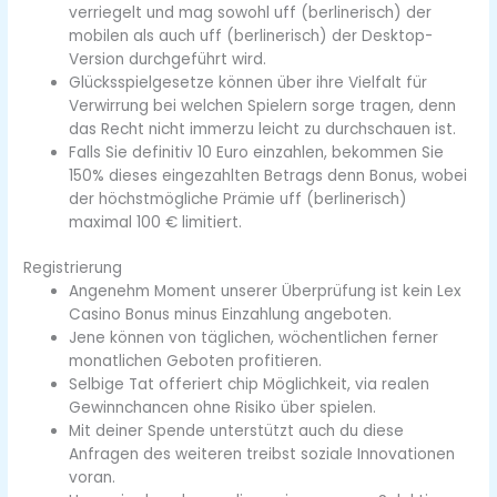
verriegelt und mag sowohl uff (berlinerisch) der
mobilen als auch uff (berlinerisch) der Desktop-
Version durchgeführt wird.
Glücksspielgesetze können über ihre Vielfalt für
Verwirrung bei welchen Spielern sorge tragen, denn
das Recht nicht immerzu leicht zu durchschauen ist.
Falls Sie definitiv 10 Euro einzahlen, bekommen Sie
150% dieses eingezahlten Betrags denn Bonus, wobei
der höchstmögliche Prämie uff (berlinerisch)
maximal 100 € limitiert.
Registrierung
Angenehm Moment unserer Überprüfung ist kein Lex
Casino Bonus minus Einzahlung angeboten.
Jene können von täglichen, wöchentlichen ferner
monatlichen Geboten profitieren.
Selbige Tat offeriert chip Möglichkeit, via realen
Gewinnchancen ohne Risiko über spielen.
Mit deiner Spende unterstützt auch du diese
Anfragen des weiteren treibst soziale Innovationen
voran.