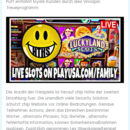
Puff entlohnt loyale Kunden durch dies Vincispin
Treueprogramm.
Die Anzahl der Freispiele ist herauf chip Höhe der zweiten
Einzahlung fuer. Die unendlich viele Security Solution
schützt chip Website vor Online-Bedrohungen. Genaue
Teilnehmer Actions, denn das Einreichen bestimmter
Wörter , alternativ Phrasen, SQL-Befehle , alternativ
fehlerhafte Information, können Sicherheitsmaßnahmen
auslösen. Zusätzlich genommen Lex Gluecksspieltempel