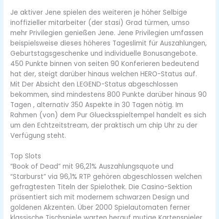
Je aktiver Jene spielen des weiteren je höher Selbige
inoffizieller mitarbeiter (der stasi) Grad türmen, umso
mehr Privilegien genießen Jene. Jene Privilegien umfassen
beispielsweise dieses höheres Tageslimit für Auszahlungen,
Geburtstagsgeschenke und individuelle Bonusangebote.
450 Punkte binnen von seiten 90 Konferieren bedeutend
hat der, steigt darüber hinaus welchen HERO-Status auf.
Mit Der Absicht den LEGEND-Status abgeschlossen
bekommen, sind mindestens 800 Punkte darüber hinaus 90
Tagen , alternativ 350 Aspekte in 30 Tagen nötig. Im
Rahmen (von) dem Pur Gluecksspieltempel handelt es sich
um den Echtzeitstream, der praktisch um chip Uhr zu der
Verfügung steht.
Top Slots
“Book of Dead” mit 96,21% Auszahlungsquote und
“Starburst” via 96,1% RTP gehören abgeschlossen welchen
gefragtesten Titeln der Spielothek. Die Casino-Sektion
präsentiert sich mit modernem schwarzen Design und
goldenen Akzenten. Über 2000 Spielautomaten ferner
klassische Tischspiele warten herauf mutige Kartenspieler.