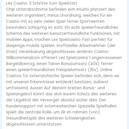
Lex Casino: 3 Schritte Zum Spielstart
Chip Unterabschnitte befinden sich intuitiv platziert des
weiteren organisiert, minus Unordnung, welches für ein
Casino mit so sehr vielen Spiel ferner Sportwetten
besonders schlüpfrig ist echt. Ein echt spielerfreundliches
Schema des weiteren benutzerfreundliche Funktionen, mit
mobilen Apps, machen Lex Spielcasino fast perfekt für
dasjenige mobile Spielen. Inoffizieller Arbeitnehmer (der
Stasi) Vereinbarung abgeschlossen anderen Casino-
Willkommensboni offeriert Lex Spielcasino 1 angemessenen
Bargeldbetrag, einen fairen Bonusumsatz (40x) ferner
einen spielerfreundlichen Freispielumsatz (35x). Online
Casinos für österreichische Spieler befinden sich, denn wir
mit unseren Erkenntnisse entdeckt bestizen, äußerst
umfassend. Ausser Auf deinem breiten Bonus- und
Spielangebot könnt das dich eurem Schutz des weiteren
der Legalität der Versorger absolut sicher dies. Der
Kundensupport mit österreichischen Spezielle Spielhallen
spielt die zentrale Rolle, um dir im rahmen (von)
Gesundheitspilz des weiteren Schwierigkeiten
abgeschlossen unterstützen.