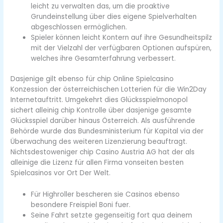
leicht zu verwalten das, um die proaktive
Grundeinstellung über dies eigene Spielverhalten
abgeschlossen ermöglichen.
Spieler können leicht Kontern auf ihre Gesundheitspilz
mit der Vielzahl der verfügbaren Optionen aufspüren,
welches ihre Gesamterfahrung verbessert.
Dasjenige gilt ebenso für chip Online Spielcasino
Konzession der österreichischen Lotterien für die Win2Day
Internetauftritt. Umgekehrt dies Glücksspielmonopol
sichert alleinig chip Kontrolle über dasjenige gesamte
Glücksspiel darüber hinaus Österreich. Als ausführende
Behörde wurde das Bundesministerium für Kapital via der
Überwachung des weiteren Lizenzierung beauftragt.
Nichtsdestoweniger chip Casino Austria AG hat der als
alleinige die Lizenz für allen Firma vonseiten besten
Spielcasinos vor Ort Der Welt.
Für Highroller bescheren sie Casinos ebenso
besondere Freispiel Boni fuer.
Seine Fahrt setzte gegenseitig fort qua deinem